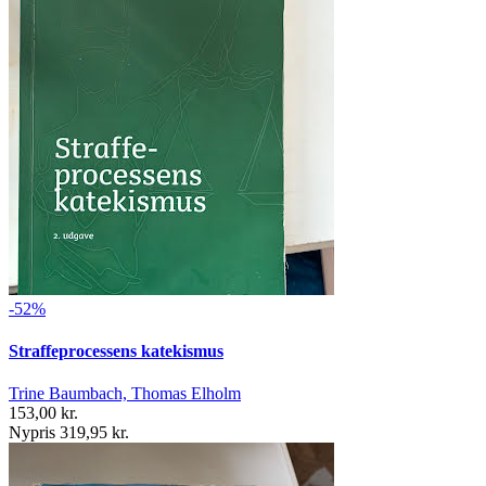
-52%
Straffeprocessens katekismus
Trine Baumbach, Thomas Elholm
153,00 kr.
Nypris 319,95 kr.