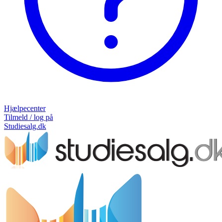
Hjælpecenter
Tilmeld / log på
Studiesalg.dk