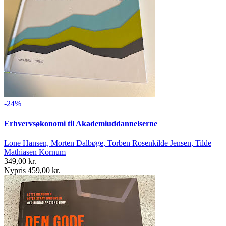
-24%
Erhvervsøkonomi til Akademiuddannelserne
Lone Hansen, Morten Dalbøge, Torben Rosenkilde Jensen, Tilde
Mathiasen Kornum
349,00 kr.
Nypris 459,00 kr.