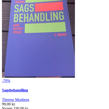
-70%
Sagsbehandling
Therese Monberg
99,00 kr.
Nypris 330,00 kr.