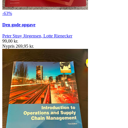
-63%
Den gode opgave
Peter Stray Jörgensen, Lotte Rienecker
99,00 kr.
Nypris 269,95 kr.