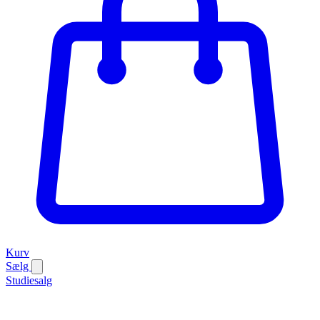
Kurv
Sælg
Studiesalg