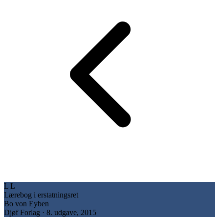
L
L
Lærebog i erstatningsret
Bo von Eyben
Djøf Forlag · 8. udgave, 2015