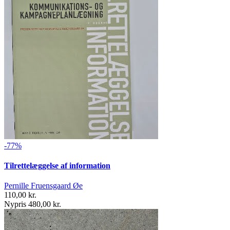
-77%
Tilrettelæggelse af information
Pernille Fruensgaard Øe
110,00 kr.
Nypris 480,00 kr.