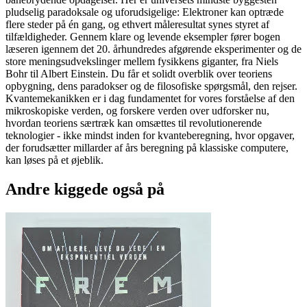
pludselig paradoksale og uforudsigelige: Elektroner kan optræde
flere steder på én gang, og ethvert måleresultat synes styret af
tilfældigheder. Gennem klare og levende eksempler fører bogen
læseren igennem det 20. århundredes afgørende eksperimenter og de
store meningsudvekslinger mellem fysikkens giganter, fra Niels
Bohr til Albert Einstein. Du får et solidt overblik over teoriens
opbygning, dens paradokser og de filosofiske spørgsmål, den rejser.
Kvantemekanikken er i dag fundamentet for vores forståelse af den
mikroskopiske verden, og forskere verden over udforsker nu,
hvordan teoriens særtræk kan omsættes til revolutionerende
teknologier - ikke mindst inden for kvanteberegning, hvor opgaver,
der forudsætter millarder af års beregning på klassiske computere,
kan løses på et øjeblik.
Andre kiggede også på