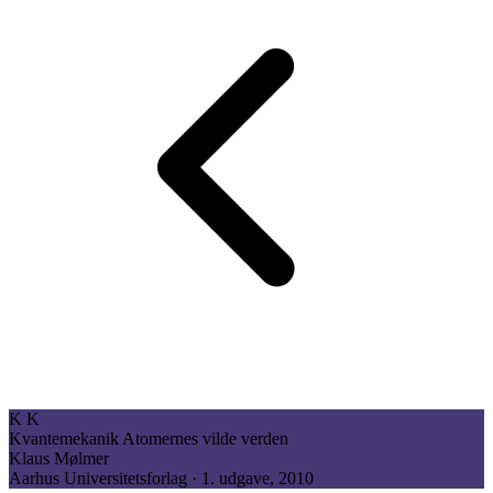
K
K
Kvantemekanik
Atomernes vilde verden
Klaus Mølmer
Aarhus Universitetsforlag · 1. udgave, 2010