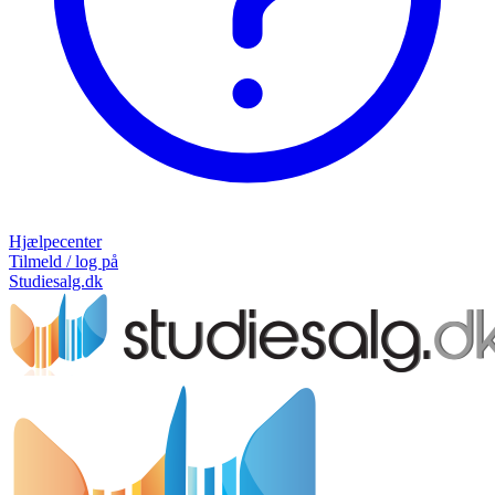
Hjælpecenter
Tilmeld / log på
Studiesalg.dk