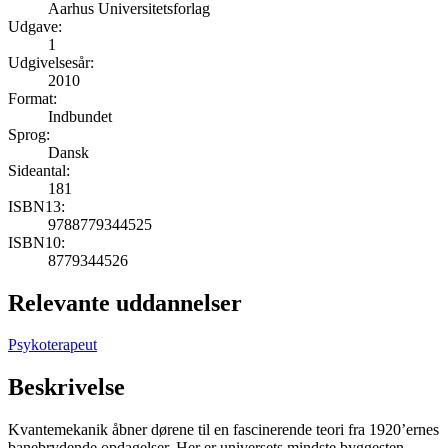
Aarhus Universitetsforlag
Udgave:
1
Udgivelsesår:
2010
Format:
Indbundet
Sprog:
Dansk
Sideantal:
181
ISBN13:
9788779344525
ISBN10:
8779344526
Relevante uddannelser
Psykoterapeut
Beskrivelse
Kvantemekanik åbner dørene til en fascinerende teori fra 1920’ernes
banebrydende opdagelser. Her er universets mindste byggesten