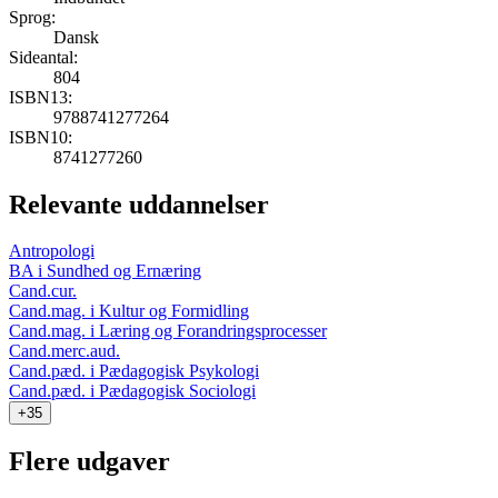
Sprog:
Dansk
Sideantal:
804
ISBN13:
9788741277264
ISBN10:
8741277260
Relevante uddannelser
Antropologi
BA i Sundhed og Ernæring
Cand.cur.
Cand.mag. i Kultur og Formidling
Cand.mag. i Læring og Forandringsprocesser
Cand.merc.aud.
Cand.pæd. i Pædagogisk Psykologi
Cand.pæd. i Pædagogisk Sociologi
+35
Flere udgaver