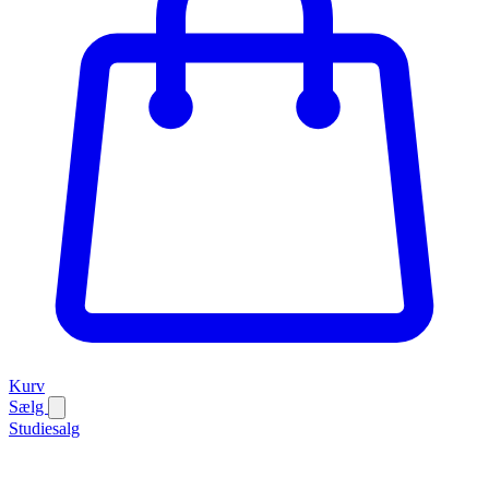
Kurv
Sælg
Studiesalg