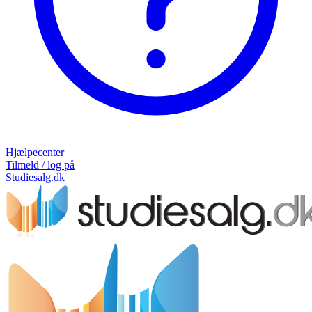
Hjælpecenter
Tilmeld / log på
Studiesalg.dk