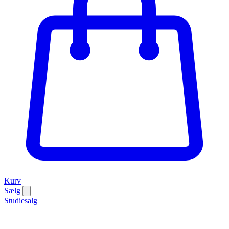
Kurv
Sælg
Studiesalg