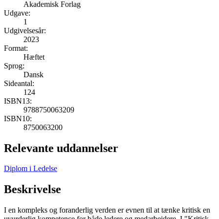
Akademisk Forlag
Udgave:
1
Udgivelsesår:
2023
Format:
Hæftet
Sprog:
Dansk
Sideantal:
124
ISBN13:
9788750063209
ISBN10:
8750063200
Relevante uddannelser
Diplom i Ledelse
Beskrivelse
I en kompleks og foranderlig verden er evnen til at tænke kritisk en
uvurderlig kompetence for både ledere og medarbejdere. I "Kritisk