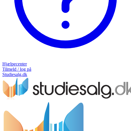
Hjælpecenter
Tilmeld / log på
Studiesalg.dk