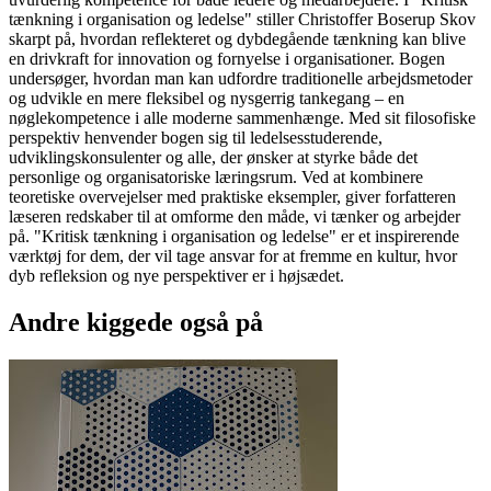
tænkning i organisation og ledelse" stiller Christoffer Boserup Skov
skarpt på, hvordan reflekteret og dybdegående tænkning kan blive
en drivkraft for innovation og fornyelse i organisationer. Bogen
undersøger, hvordan man kan udfordre traditionelle arbejdsmetoder
og udvikle en mere fleksibel og nysgerrig tankegang – en
nøglekompetence i alle moderne sammenhænge. Med sit filosofiske
perspektiv henvender bogen sig til ledelsesstuderende,
udviklingskonsulenter og alle, der ønsker at styrke både det
personlige og organisatoriske læringsrum. Ved at kombinere
teoretiske overvejelser med praktiske eksempler, giver forfatteren
læseren redskaber til at omforme den måde, vi tænker og arbejder
på. "Kritisk tænkning i organisation og ledelse" er et inspirerende
værktøj for dem, der vil tage ansvar for at fremme en kultur, hvor
dyb refleksion og nye perspektiver er i højsædet.
Andre kiggede også på