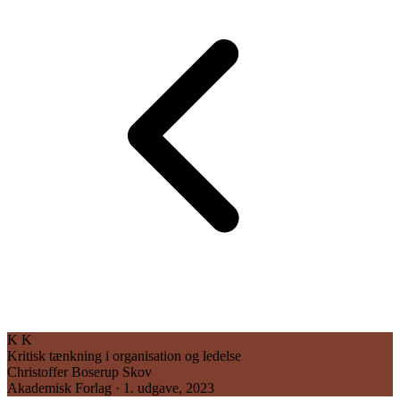
K
K
Kritisk tænkning i organisation og ledelse
Christoffer Boserup Skov
Akademisk Forlag · 1. udgave, 2023