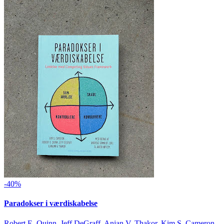
-40%
Paradokser i værdiskabelse
Robert E. Quinn, Jeff DeGraff, Anjan V. Thakor, Kim S. Cameron