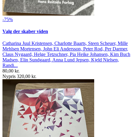
-75%
Valg der skaber viden
Catharina Juul Kristensen, Charlotte Baarts, Steen Scheuer, Mille
Mehlsen Mortensen, John Eli Andersson, Peter Rod, Per Darmer,
Claus Nygaard, Helge Tetzschner, Pia Heike Johansen, Kim Buch
Madsen, Elin Sundgaard, Anna Lund Jepsen, Kjeld Nielsen,
Randi...
80,00 kr.
Nypris 320,00 kr.