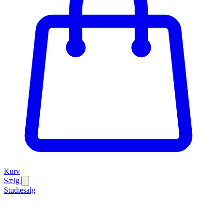
Kurv
Sælg
Studiesalg