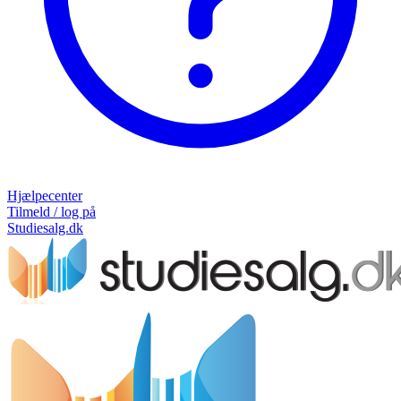
Hjælpecenter
Tilmeld / log på
Studiesalg.dk