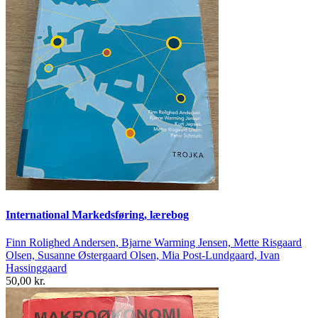
International Markedsføring, lærebog
Finn Rolighed Andersen, Bjarne Warming Jensen, Mette Risgaard
Olsen, Susanne Østergaard Olsen, Mia Post-Lundgaard, Ivan
Hassinggaard
50,00 kr.