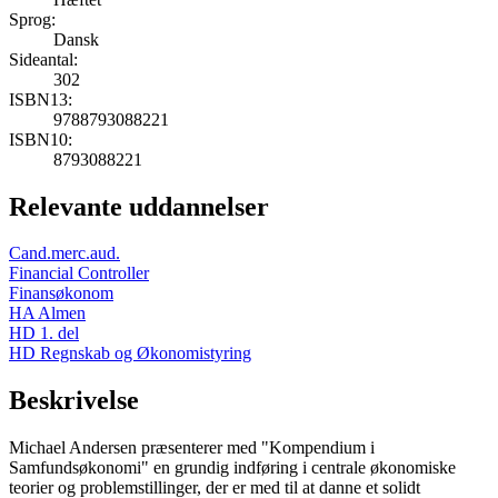
Sprog:
Dansk
Sideantal:
302
ISBN13:
9788793088221
ISBN10:
8793088221
Relevante uddannelser
Cand.merc.aud.
Financial Controller
Finansøkonom
HA Almen
HD 1. del
HD Regnskab og Økonomistyring
Beskrivelse
Michael Andersen præsenterer med "Kompendium i
Samfundsøkonomi" en grundig indføring i centrale økonomiske
teorier og problemstillinger, der er med til at danne et solidt