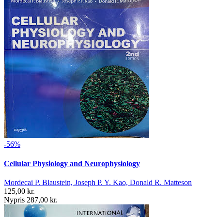
-56%
Cellular Physiology and Neurophysiology
Mordecai P. Blaustein, Joseph P. Y. Kao, Donald R. Matteson
125,00 kr.
Nypris 287,00 kr.