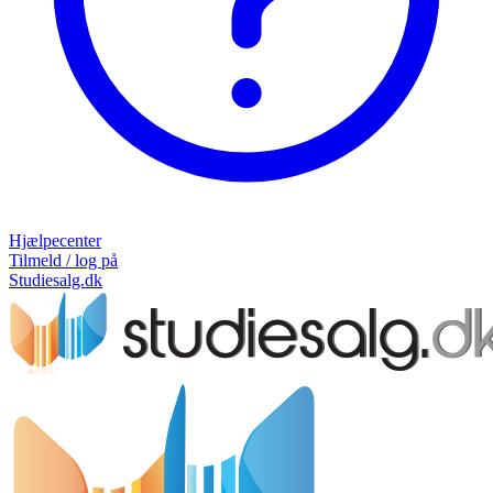
Hjælpecenter
Tilmeld / log på
Studiesalg.dk