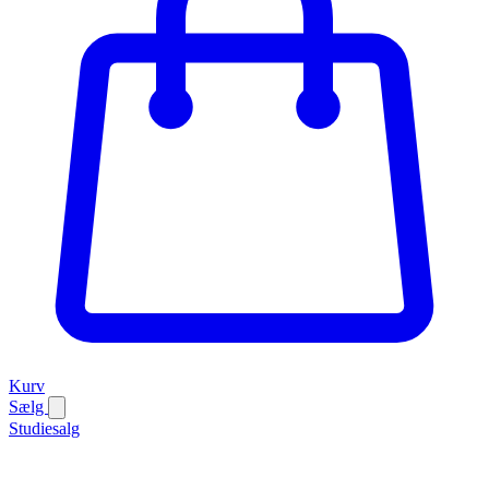
Kurv
Sælg
Studiesalg