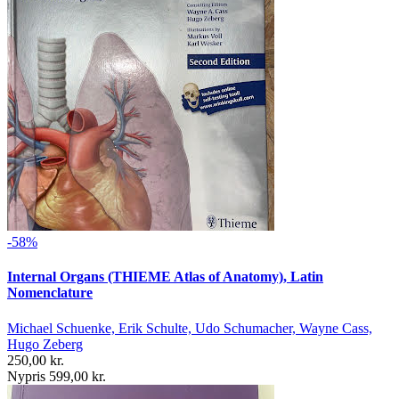
-58%
Internal Organs (THIEME Atlas of Anatomy), Latin
Nomenclature
Michael Schuenke, Erik Schulte, Udo Schumacher, Wayne Cass,
Hugo Zeberg
250,00 kr.
Nypris 599,00 kr.