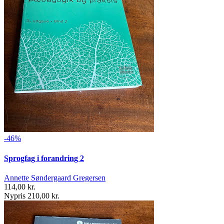
-46%
Sprogfag i forandring 2
Annette Søndergaard Gregersen
114,00 kr.
Nypris 210,00 kr.