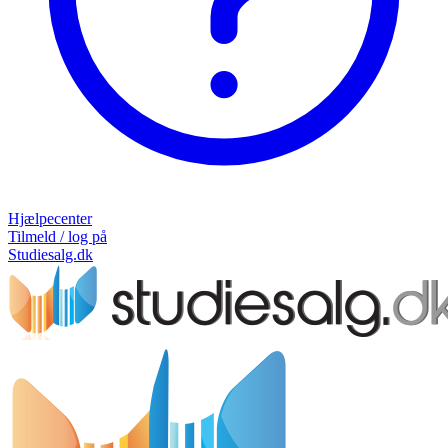
Hjælpecenter
Tilmeld / log på
Studiesalg.dk