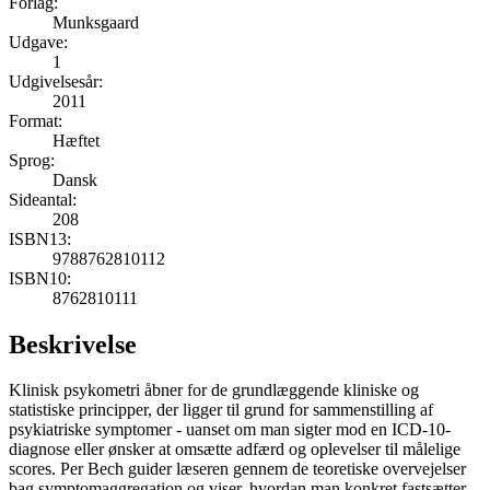
Forlag:
Munksgaard
Udgave:
1
Udgivelsesår:
2011
Format:
Hæftet
Sprog:
Dansk
Sideantal:
208
ISBN13:
9788762810112
ISBN10:
8762810111
Beskrivelse
Klinisk psykometri åbner for de grundlæggende kliniske og
statistiske principper, der ligger til grund for sammenstilling af
psykiatriske symptomer - uanset om man sigter mod en ICD-10-
diagnose eller ønsker at omsætte adfærd og oplevelser til målelige
scores. Per Bech guider læseren gennem de teoretiske overvejelser
bag symptomaggregation og viser, hvordan man konkret fastsætter