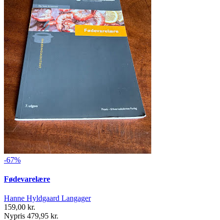
-67%
Fødevarelære
Hanne Hyldgaard Langager
159,00 kr.
Nypris 479,95 kr.