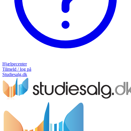
Hjælpecenter
Tilmeld / log på
Studiesalg.dk