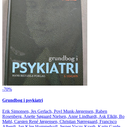
-70%
Grundbog i psykiatri
Erik Simonsen, Jes Gerlach, Povl Munk-Jørgensen, Raben
Rosenberg, Anette Søgaard Nielsen, Anne Lindhardt, Ask Elklit, Bo
Møhl, Carsten René Jørgensen, Christian Nørregaard, Francisco
Alberdi, Jan Kåre Hummelvoll, Jesper Vaczy Kragh, Karin Garde,