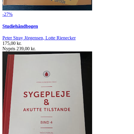
-27%
Studiehåndbogen
Peter Stray Jörgensen, Lotte Rienecker
175,00 kr.
Nypris 239,00 kr.