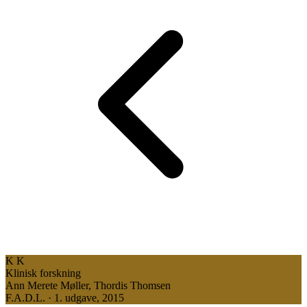
K
K
Klinisk forskning
Ann Merete Møller, Thordis Thomsen
F.A.D.L. · 1. udgave, 2015