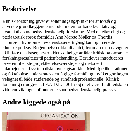
Beskrivelse
Klinisk forskning giver et solidt udgangspunkt for at forstå og
anvende grundlæggende metoder inden for både kvalitativ og
kvantitativ sundhedsvidenskabelig forskning. Med et letlæseligt og
pædagogisk sprog formidler Ann Merete Møller og Thordis
Thomsen, hvordan en evidensbaseret tilgang kan optimere den
kliniske praksis. Bogen belyser blandt andet, hvordan man navigerer
i kliniske databaser, læser videnskabelige artikler kritisk og omsætter
forskningsresultater til patientbehandling. Derudover introduceres
læseren til enkle projektledelsesværktøjer og metoder til
udarbejdelse af systematiske oversigtsartikler. Med rige illustrationer
og faktabokse understøttes den faglige formidling, hvilket gør bogen
velegnet til både studerende og sundhedsprofessionelle. Klinisk
forskning er udgivet af F.A.D.L. i 2015 og er et værdifuldt redskab i
videreudviklingen af moderne sundhedsvidenskabelig praksis.
Andre kiggede også på