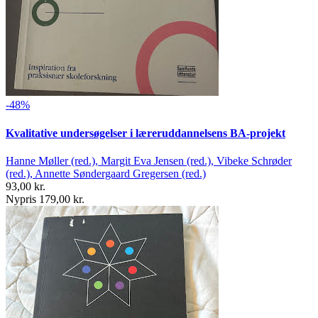
-48%
Kvalitative undersøgelser i læreruddannelsens BA-projekt
Hanne Møller (red.), Margit Eva Jensen (red.), Vibeke Schrøder
(red.), Annette Søndergaard Gregersen (red.)
93,00 kr.
Nypris 179,00 kr.