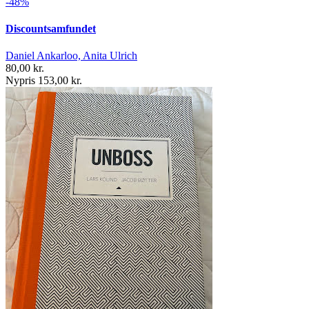
-48%
Discountsamfundet
Daniel Ankarloo, Anita Ulrich
80,00 kr.
Nypris 153,00 kr.