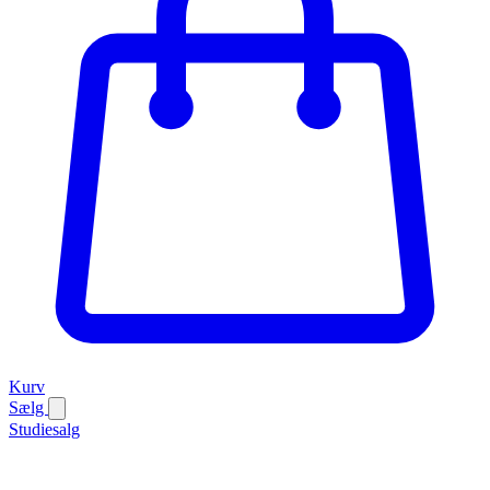
Kurv
Sælg
Studiesalg