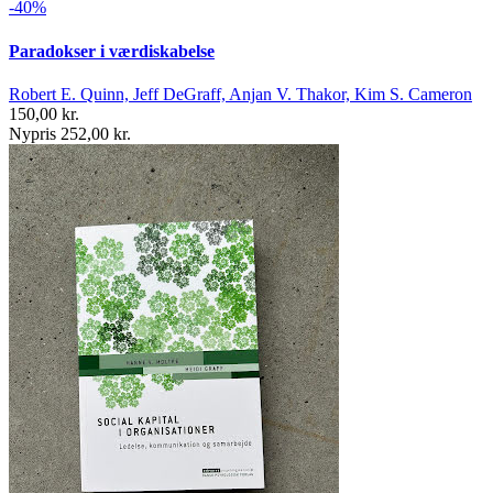
-40%
Paradokser i værdiskabelse
Robert E. Quinn, Jeff DeGraff, Anjan V. Thakor, Kim S. Cameron
150,00 kr.
Nypris 252,00 kr.