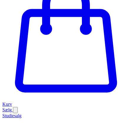
Kurv
Sælg
Studiesalg