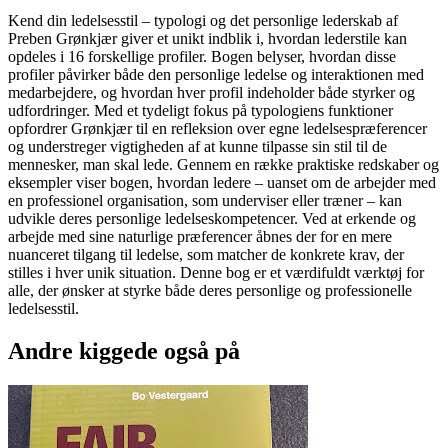
Kend din ledelsesstil – typologi og det personlige lederskab af
Preben Grønkjær giver et unikt indblik i, hvordan lederstile kan
opdeles i 16 forskellige profiler. Bogen belyser, hvordan disse
profiler påvirker både den personlige ledelse og interaktionen med
medarbejdere, og hvordan hver profil indeholder både styrker og
udfordringer. Med et tydeligt fokus på typologiens funktioner
opfordrer Grønkjær til en refleksion over egne ledelsespræferencer
og understreger vigtigheden af at kunne tilpasse sin stil til de
mennesker, man skal lede. Gennem en række praktiske redskaber og
eksempler viser bogen, hvordan ledere – uanset om de arbejder med
en professionel organisation, som underviser eller træner – kan
udvikle deres personlige ledelseskompetencer. Ved at erkende og
arbejde med sine naturlige præferencer åbnes der for en mere
nuanceret tilgang til ledelse, som matcher de konkrete krav, der
stilles i hver unik situation. Denne bog er et værdifuldt værktøj for
alle, der ønsker at styrke både deres personlige og professionelle
ledelsesstil.
Andre kiggede også på