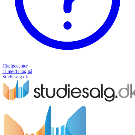
Hjælpecenter
Tilmeld / log på
Studiesalg.dk