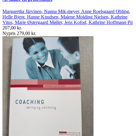
Margaretha Järvinen, Nanna Mik-meyer, Anne Roelsgaard Obling,
Helle Bjerg, Hanne Knudsen, Malene Molding Nielsen, Kathrine
Vitus, Marie Østergaard Møller, Jens Kofod, Kathrine Hoffmann Pii
207,00 kr.
Nypris 279,00 kr.