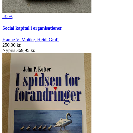
-32%
Social kapital i organisationer
Hanne V. Moltke, Heidi Graff
250,00 kr.
Nypris 369,95 kr.