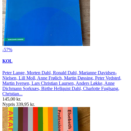
-57%
KOL
Peter Lange, Morten Dahl, Ronald Dahl, Marianne Davidsen-
Nielsen, Lill Moll, Anne Frølich, Martin Døssing, Peter Vedsted,
Martin Iversen, Lars Christian Laursen, Anders Løkke, Anne
Dichmann Sorknæs, Birthe Hellquist Dahl, Charlotte Fuglsang,
Christian...
145,00 kr.
Nypris 339,95 kr.