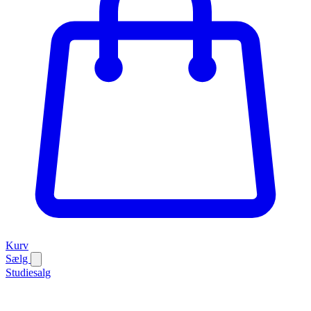
Kurv
Sælg
Studiesalg