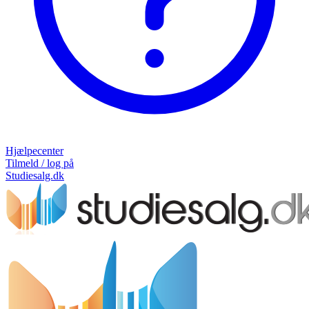
Hjælpecenter
Tilmeld / log på
Studiesalg.dk