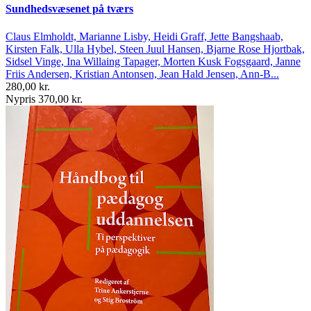
Sundhedsvæsenet på tværs
Claus Elmholdt, Marianne Lisby, Heidi Graff, Jette Bangshaab,
Kirsten Falk, Ulla Hybel, Steen Juul Hansen, Bjarne Rose Hjortbak,
Sidsel Vinge, Ina Willaing Tapager, Morten Kusk Fogsgaard, Janne
Friis Andersen, Kristian Antonsen, Jean Hald Jensen, Ann-B...
280,00 kr.
Nypris 370,00 kr.