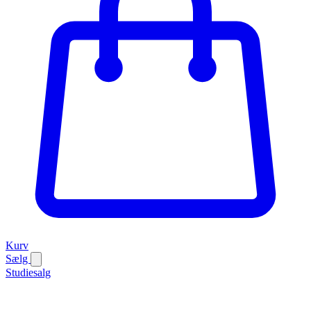
Kurv
Sælg
Studiesalg