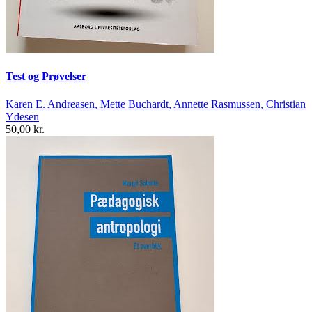
Test og Prøvelser
Karen E. Andreasen, Mette Buchardt, Annette Rasmussen, Christian
Ydesen
50,00 kr.