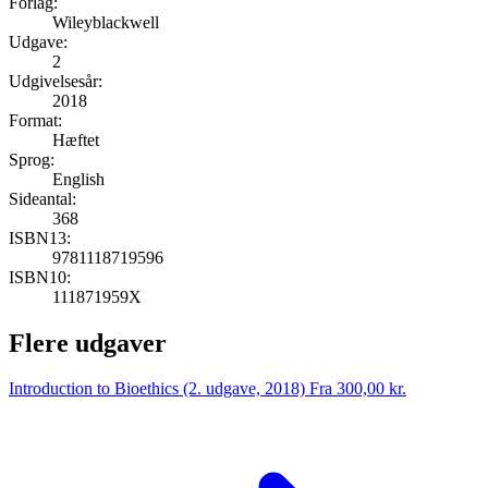
Forlag:
Wileyblackwell
Udgave:
2
Udgivelsesår:
2018
Format:
Hæftet
Sprog:
English
Sideantal:
368
ISBN13:
9781118719596
ISBN10:
111871959X
Flere udgaver
Introduction to Bioethics (2. udgave, 2018)
Fra 300,00 kr.