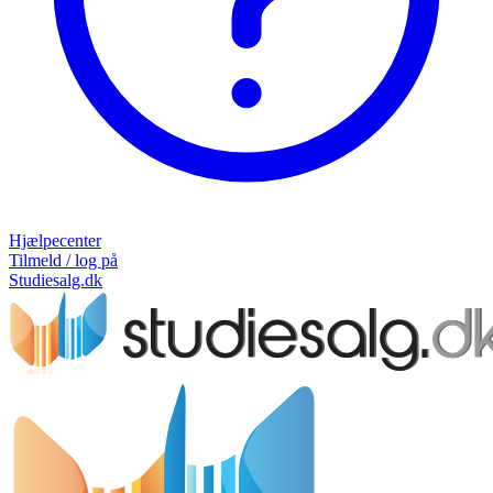
Hjælpecenter
Tilmeld / log på
Studiesalg.dk