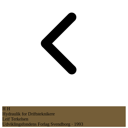
H
H
Hydraulik for Driftsteknikere
Leif Terkelsen
Udviklingsfondens Forlag Svendborg · 1993