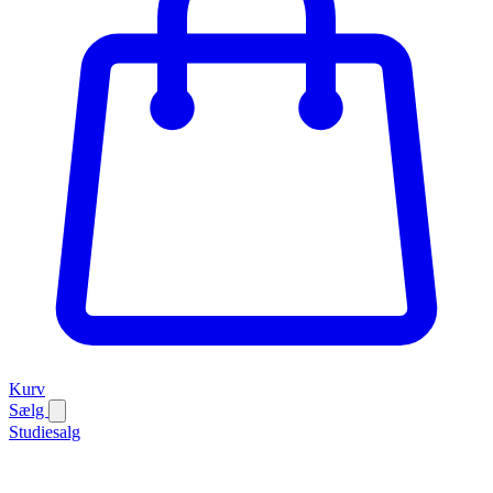
Kurv
Sælg
Studiesalg