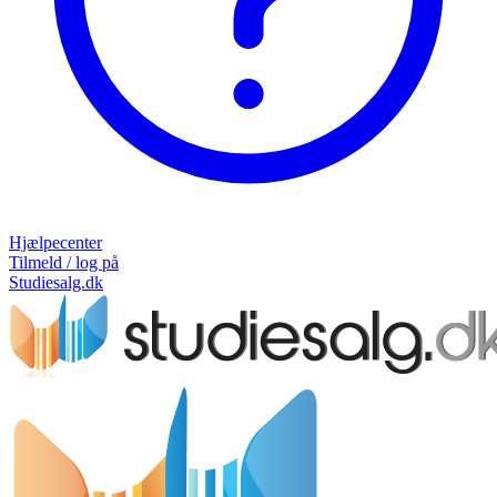
Hjælpecenter
Tilmeld / log på
Studiesalg.dk