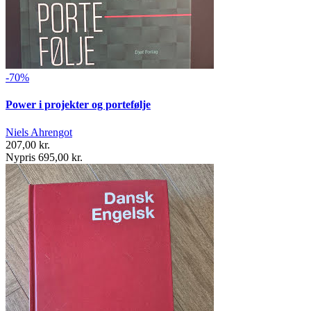
-70%
Power i projekter og portefølje
Niels Ahrengot
207,00 kr.
Nypris 695,00 kr.