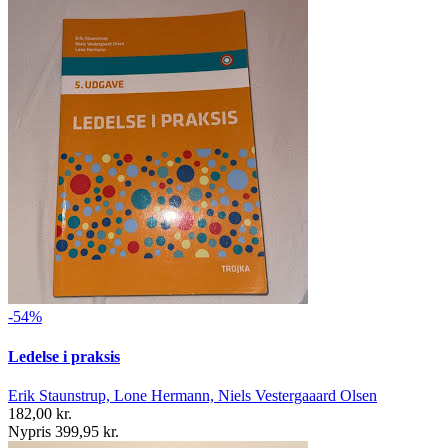
-54%
Ledelse i praksis
Erik Staunstrup, Lone Hermann, Niels Vestergaaard Olsen
182,00 kr.
Nypris 399,95 kr.