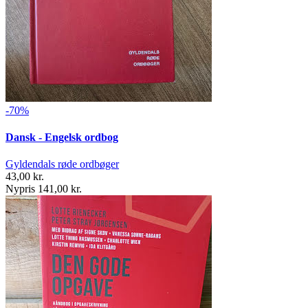
-70%
Dansk - Engelsk ordbog
Gyldendals røde ordbøger
43,00 kr.
Nypris 141,00 kr.