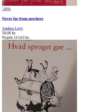
-56%
Never far from nowhere
Andrea Levy
50,00 kr.
Nypris 113,63 kr.