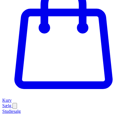
Kurv
Sælg
Studiesalg