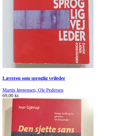
Læreren som sproglig vejleder
Martin Jørgensen, Ole Pedersen
69,00 kr.