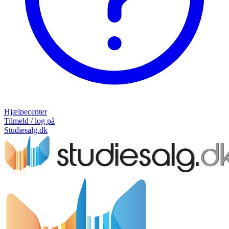
Hjælpecenter
Tilmeld / log på
Studiesalg.dk