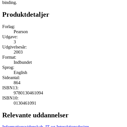
binding.
Produktdetaljer
Forlag:
Pearson
Udgave:
3
Udgivelsesår:
2003
Format:
Indbundet
Sprog:
English
Sideantal:
864
ISBN13:
9780130461094
ISBN10:
0130461091
Relevante uddannelser
Informationsvidenskab, IT og Interaktionsdesign