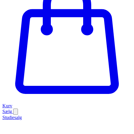
Kurv
Sælg
Studiesalg