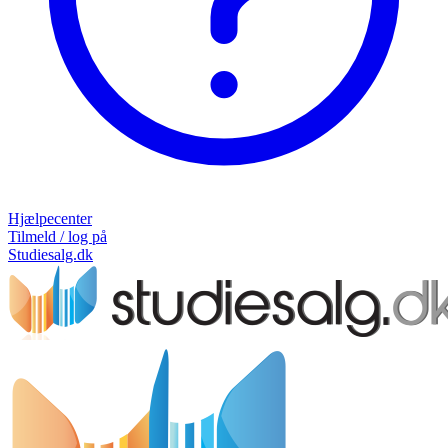
Hjælpecenter
Tilmeld / log på
Studiesalg.dk