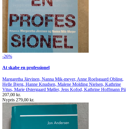
-26%
At skabe en professionel
Margaretha Järvinen, Nanna Mik-meyer, Anne Roelsgaard Obling,
Helle Bjerg, Hanne Knudsen, Malene Molding Nielsen, Kathrine
Vitus, Marie Østergaard Møller, Jens Kofod, Kathrine Hoffmann Pii
207,00 kr.
Nypris 279,00 kr.