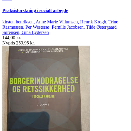
Praksisforskning i socialt arbejde
kirsten henriksen, Anne Marie Villumsen, Henrik Krogh, Trine
Rasmussen, Per Westersø, Pernille Jacobsen, Tilde Østergaard
Sørensen, Gina Lydersen
144,00 kr.
Nypris 259,95 kr.