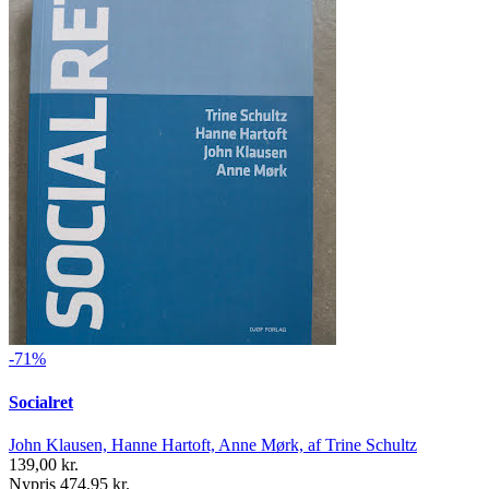
-71%
Socialret
John Klausen, Hanne Hartoft, Anne Mørk, af Trine Schultz
139,00 kr.
Nypris 474,95 kr.