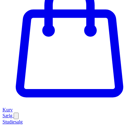
Kurv
Sælg
Studiesalg