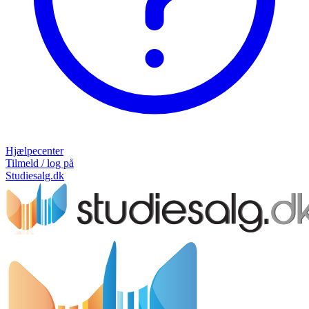
Hjælpecenter
Tilmeld / log på
Studiesalg.dk