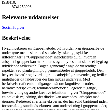
ISBN10:
8741258096
Relevante uddannelser
Socialrådgiver
Beskrivelse
Hvad indebærer en gruppemetode, og hvordan kan gruppearbejde
understøtte mennesker med sociale, fysiske og psykiske
udfordringer? I "Gruppemetode" introduceres du til, hvordan
arbejdet i grupper kan struktureres og udnyttes til at skabe et trygt og
udviklende fællesskab. Bogen gennemgår nøje de væsentlige
aspekter ved planlægning og gennemførelse af gruppeforløb. Den
belyser, hvornår og hvordan gruppearbejde bør anvendes, og hvilke
muligheder og faldgruber der kan mødes undervejs. Med
beskrivelser af centrale tilgange – såsom kognitive metoder,
narrative perspektiver, reminiscensmetoden, legende tilgange,
brevskrivning og andre kreative teknikker – giver "Gruppemetode"
en praktisk vejledning, der direkte kan anvendes i arbejdet med
grupper. Redigeret af erfarne eksperter, der har solid baggrund inden
for social- og sundhedssektoren samt undervisning i gruppemetoder,