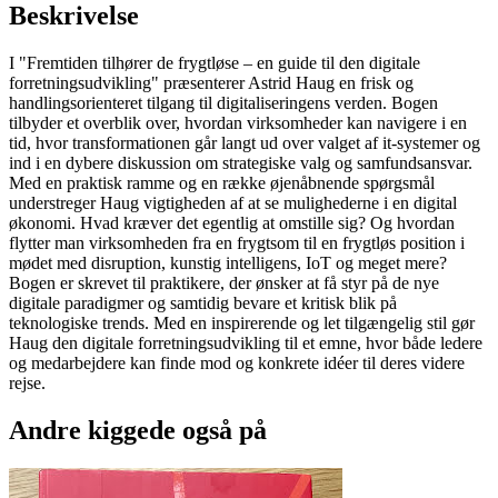
Beskrivelse
I "Fremtiden tilhører de frygtløse – en guide til den digitale
forretningsudvikling" præsenterer Astrid Haug en frisk og
handlingsorienteret tilgang til digitaliseringens verden. Bogen
tilbyder et overblik over, hvordan virksomheder kan navigere i en
tid, hvor transformationen går langt ud over valget af it-systemer og
ind i en dybere diskussion om strategiske valg og samfundsansvar.
Med en praktisk ramme og en række øjenåbnende spørgsmål
understreger Haug vigtigheden af at se mulighederne i en digital
økonomi. Hvad kræver det egentlig at omstille sig? Og hvordan
flytter man virksomheden fra en frygtsom til en frygtløs position i
mødet med disruption, kunstig intelligens, IoT og meget mere?
Bogen er skrevet til praktikere, der ønsker at få styr på de nye
digitale paradigmer og samtidig bevare et kritisk blik på
teknologiske trends. Med en inspirerende og let tilgængelig stil gør
Haug den digitale forretningsudvikling til et emne, hvor både ledere
og medarbejdere kan finde mod og konkrete idéer til deres videre
rejse.
Andre kiggede også på