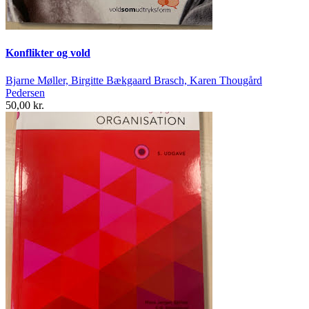
Konflikter og vold
Bjarne Møller, Birgitte Bækgaard Brasch, Karen Thougård
Pedersen
50,00 kr.