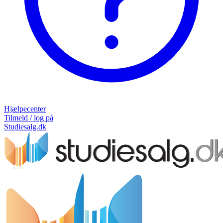
Hjælpecenter
Tilmeld / log på
Studiesalg.dk