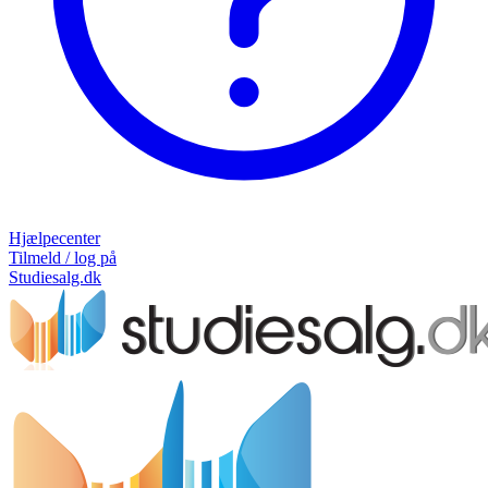
Hjælpecenter
Tilmeld / log på
Studiesalg.dk