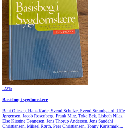
-22%
Basisbog i sygdomslære
Bent Ottesen, Hans Karle, Svend Schulze, Svend Strandgaard, Uffe
Jørgensen, Jacob Rosenberg, Frank Mirz, Toke Bek, Lisbeth Nilas,
Else Kirstine Tønnesen, Jens Thorup Andersen, Jens Sandahl
Christiansen, Mikael Rørth, Peer Christiansen, Tonny Karlsmark,...