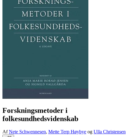
Forskningsmetoder i
folkesundhedsvidenskab
Af
Nete Schwennesen
,
Mette Terp Høybye
og
Ulla Christensen