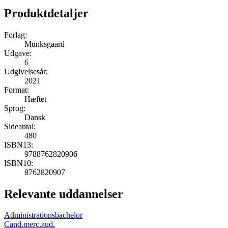
Produktdetaljer
Forlag:
Munksgaard
Udgave:
6
Udgivelsesår:
2021
Format:
Hæftet
Sprog:
Dansk
Sideantal:
480
ISBN13:
9788762820906
ISBN10:
8762820907
Relevante uddannelser
Administrationsbachelor
Cand.merc.aud.