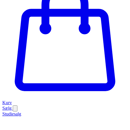
Kurv
Sælg
Studiesalg