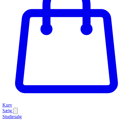
Kurv
Sælg
Studiesalg