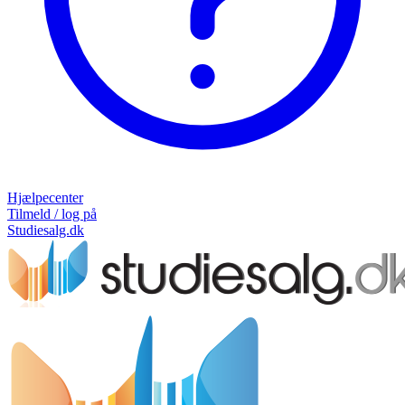
Hjælpecenter
Tilmeld / log på
Studiesalg.dk