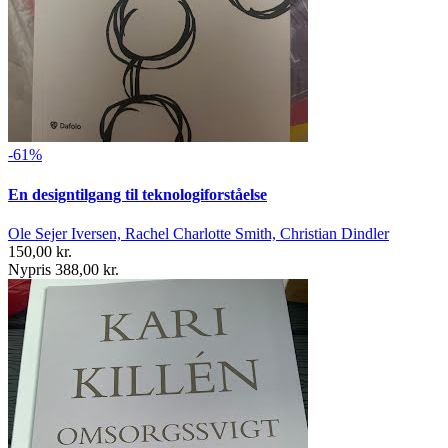
-61%
En designtilgang til teknologiforståelse
Ole Sejer Iversen, Rachel Charlotte Smith, Christian Dindler
150,00 kr.
Nypris 388,00 kr.