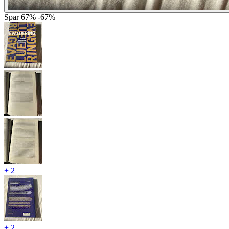
Spar
67%
-67%
+ 2
+ 2