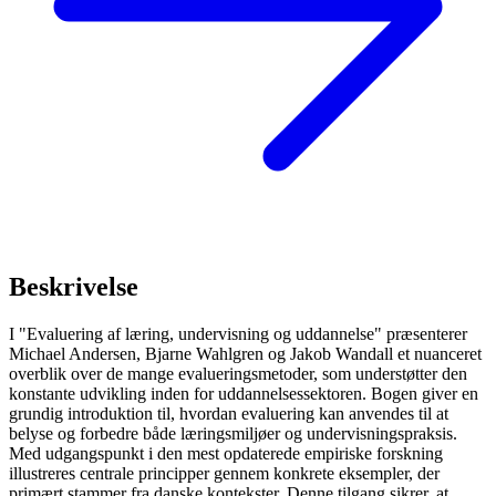
Beskrivelse
I "Evaluering af læring, undervisning og uddannelse" præsenterer
Michael Andersen, Bjarne Wahlgren og Jakob Wandall et nuanceret
overblik over de mange evalueringsmetoder, som understøtter den
konstante udvikling inden for uddannelsessektoren. Bogen giver en
grundig introduktion til, hvordan evaluering kan anvendes til at
belyse og forbedre både læringsmiljøer og undervisningspraksis.
Med udgangspunkt i den mest opdaterede empiriske forskning
illustreres centrale principper gennem konkrete eksempler, der
primært stammer fra danske kontekster. Denne tilgang sikrer, at