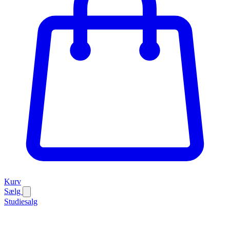
Kurv
Sælg
Studiesalg