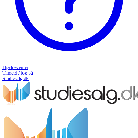
Hjælpecenter
Tilmeld / log på
Studiesalg.dk