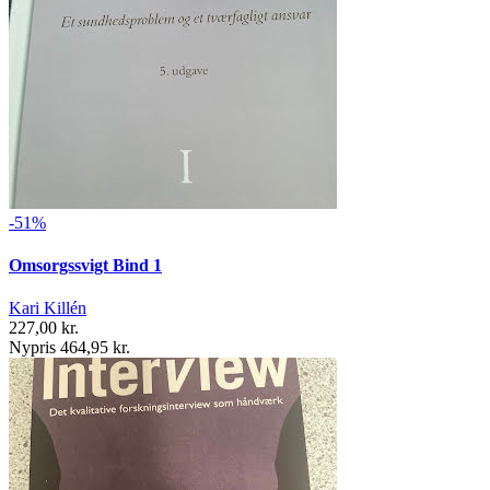
-51%
Omsorgssvigt Bind 1
Kari Killén
227,00 kr.
Nypris 464,95 kr.