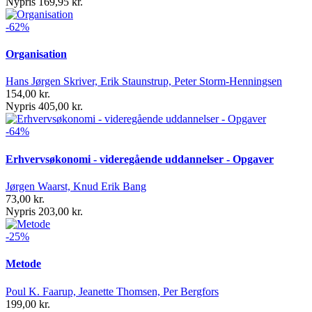
Nypris 169,95 kr.
-62%
Organisation
Hans Jørgen Skriver, Erik Staunstrup, Peter Storm-Henningsen
154,00 kr.
Nypris 405,00 kr.
-64%
Erhvervsøkonomi - videregående uddannelser - Opgaver
Jørgen Waarst, Knud Erik Bang
73,00 kr.
Nypris 203,00 kr.
-25%
Metode
Poul K. Faarup, Jeanette Thomsen, Per Bergfors
199,00 kr.