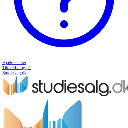
Hjælpecenter
Tilmeld / log på
Studiesalg.dk