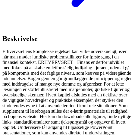
Beskrivelse
Erhvervsrettens komplekse regelsæt kan virke uoverskueligt, især
når man møder juridiske problemstillinger for første gang i en
finansiel kontekst. ERHVERVSRET - Finans er derfor udviklet
med fokus på at skabe en letforståelig indføring i juraen, uden at gå
på kompromis med det faglige niveau, som kræves på videregående
uddannelser. Bogen gennemgår grundlæggende principper og regler
med inddragelse af mange nye domme og afgørelser. For at lette
læsningen er stoffet illustreret med margennoter, grafiske figurer og
overskuelige skemaer. Hvert kapitel afsluttes med en tjekliste over
de vigtigste hovedregler og praktiske eksempler, der styrker den
studerendes evne til at anvende teorien i konkrete situationer. Som
supplement til lærebogen stilles der e-læringsmateriale til rådighed
på bogens website. Her kan du downloade alle figurer, finde nyttige
links, standardformularer samt tjekspørgsmål og opgaver til hvert
kapitel. Undervisere får adgang til tilpasselige PowerPoint-
præsentationer, som kan anvendes direkte i undervisningen.