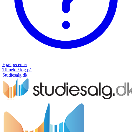
Hjælpecenter
Tilmeld / log på
Studiesalg.dk