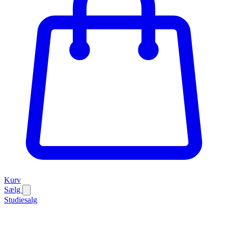
Kurv
Sælg
Studiesalg