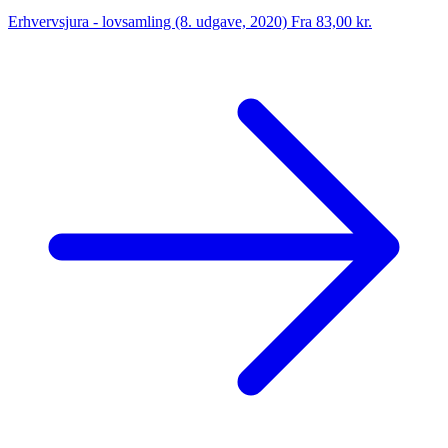
Erhvervsjura - lovsamling (8. udgave, 2020)
Fra 83,00 kr.