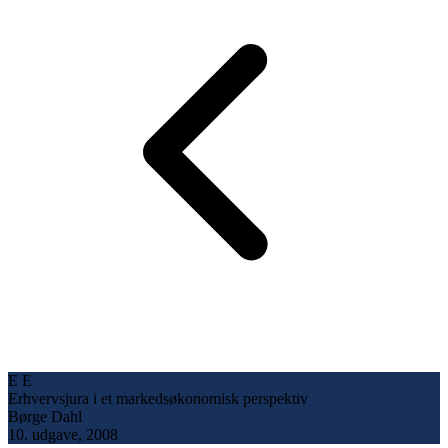
E
E
Erhvervsjura i et markedsøkonomisk perspektiv
Børge Dahl
10. udgave, 2008