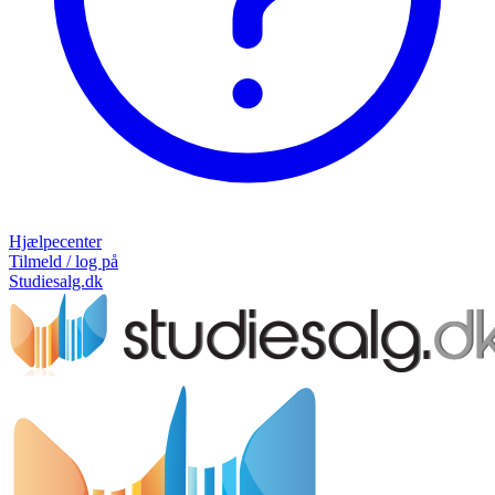
Hjælpecenter
Tilmeld / log på
Studiesalg.dk