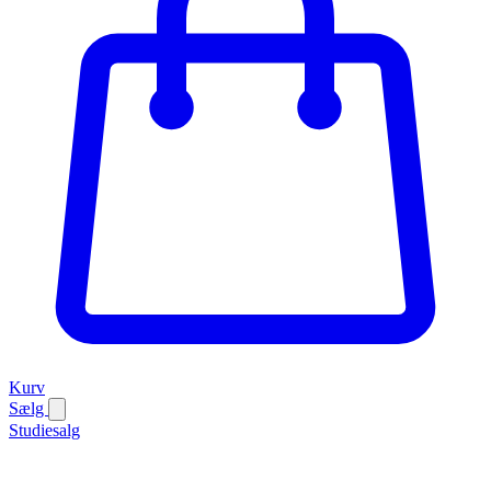
Kurv
Sælg
Studiesalg