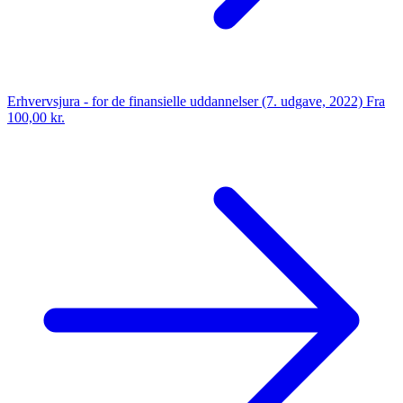
Erhvervsjura - for de finansielle uddannelser (7. udgave, 2022)
Fra
100,00 kr.