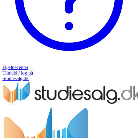
Hjælpecenter
Tilmeld / log på
Studiesalg.dk