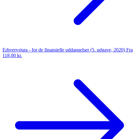
Erhvervsjura - for de finansielle uddannelser (5. udgave, 2020)
Fra
118,00 kr.