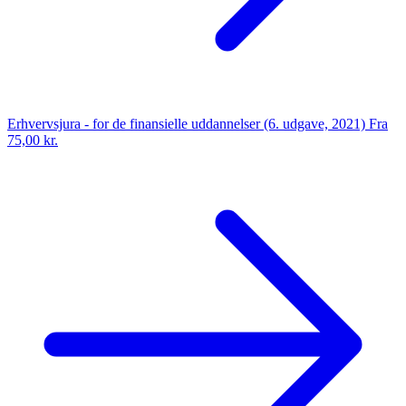
Erhvervsjura - for de finansielle uddannelser (6. udgave, 2021)
Fra
75,00 kr.