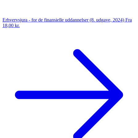
Erhvervsjura - for de finansielle uddannelser (8. udgave, 2024)
Fra
18,00 kr.