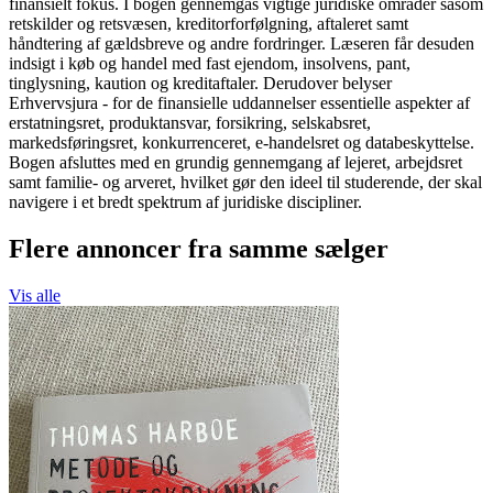
finansielt fokus. I bogen gennemgås vigtige juridiske områder såsom
retskilder og retsvæsen, kreditorforfølgning, aftaleret samt
håndtering af gældsbreve og andre fordringer. Læseren får desuden
indsigt i køb og handel med fast ejendom, insolvens, pant,
tinglysning, kaution og kreditaftaler. Derudover belyser
Erhvervsjura - for de finansielle uddannelser essentielle aspekter af
erstatningsret, produktansvar, forsikring, selskabsret,
markedsføringsret, konkurrenceret, e-handelsret og databeskyttelse.
Bogen afsluttes med en grundig gennemgang af lejeret, arbejdsret
samt familie- og arveret, hvilket gør den ideel til studerende, der skal
navigere i et bredt spektrum af juridiske discipliner.
Flere annoncer fra samme sælger
Vis alle