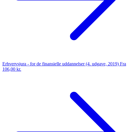
Erhvervsjura - for de finansielle uddannelser (4. udgave, 2019)
Fra
106,00 kr.