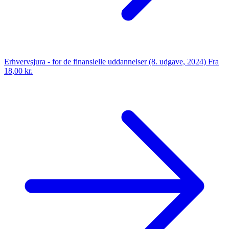
Erhvervsjura - for de finansielle uddannelser (8. udgave, 2024)
Fra
18,00 kr.