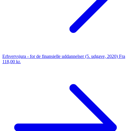
Erhvervsjura - for de finansielle uddannelser (5. udgave, 2020)
Fra
118,00 kr.