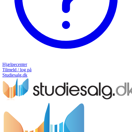
Hjælpecenter
Tilmeld / log på
Studiesalg.dk