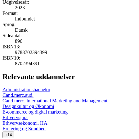
Udgivelsesår:
2023
Format:
Indbundet
Sprog:
Dansk
Sideantal:
896
ISBN13:
9788702394399
ISBN10:
8702394391
Relevante uddannelser
Administrationsbachelor
Cand.merc.aud.
Cand.merc. International Marketing and Management
Designkultur og Økonomi
E-commerce og digital marketing
Erhvervsjura
Erhvervsøkonomi, HA
Ernæring og Sundhed
+14