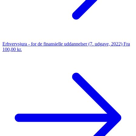
Erhvervsjura - for de finansielle uddannelser (7. udgave, 2022)
Fra
100,00 kr.