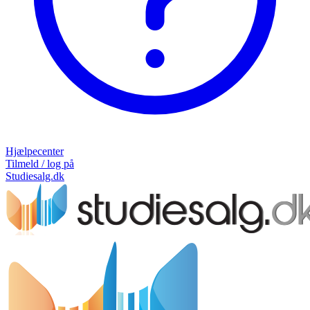
Hjælpecenter
Tilmeld / log på
Studiesalg.dk