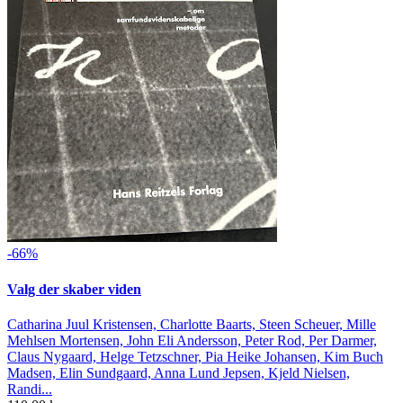
-66%
Valg der skaber viden
Catharina Juul Kristensen, Charlotte Baarts, Steen Scheuer, Mille
Mehlsen Mortensen, John Eli Andersson, Peter Rod, Per Darmer,
Claus Nygaard, Helge Tetzschner, Pia Heike Johansen, Kim Buch
Madsen, Elin Sundgaard, Anna Lund Jepsen, Kjeld Nielsen,
Randi...