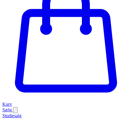
Kurv
Sælg
Studiesalg