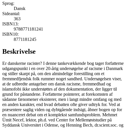
Sprog:
Dansk
Sideantal:
363
ISBN13:
9788771181241
ISBN10:
8771181245
Beskrivelse
Er danskerne racister? I denne tankevækkende bog tager forfatterne
udgangspunkt i en over 20-årig undersøgelse af racisme i Danmark
og stiller skarpt på, om den almindelige forestilling om et
fremmedfjendsk folk rummer noget sandhed. Undersøgelsen viser,
at de udbredte antagelser om dansk racisme, fremmedhad og
islamofobi ikke understøttes af den dokumentation, der ligger til
grund for påstandene. Forfatterne pointerer, at forekomsten af
sådanne fænomener eksisterer, men i langt mindre omfang og med
en anden karakter, end hvad debatten ofte giver udtryk for. Ved at
præsentere saglig viden og dybtgående indsigt, åbner bogen op for
en nuanceret debat om et komplekst samfundsproblem. Mehmet
Ümit Necef, lektor, ph.d. ved Center for Mellemøststudier på
Syddansk Universitet i Odense, og Henning Bech, dr.scient.soc. og