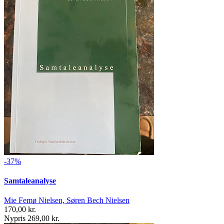
-37%
Samtaleanalyse
Mie Femø Nielsen, Søren Bech Nielsen
170,00 kr.
Nypris 269,00 kr.