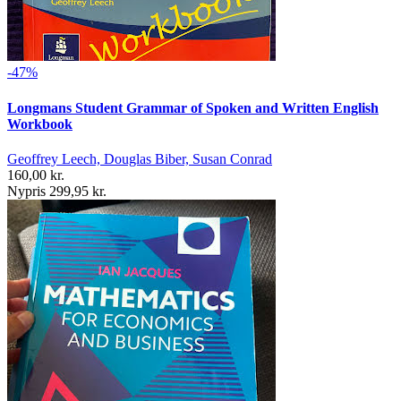
-47%
Longmans Student Grammar of Spoken and Written English
Workbook
Geoffrey Leech, Douglas Biber, Susan Conrad
160,00 kr.
Nypris 299,95 kr.