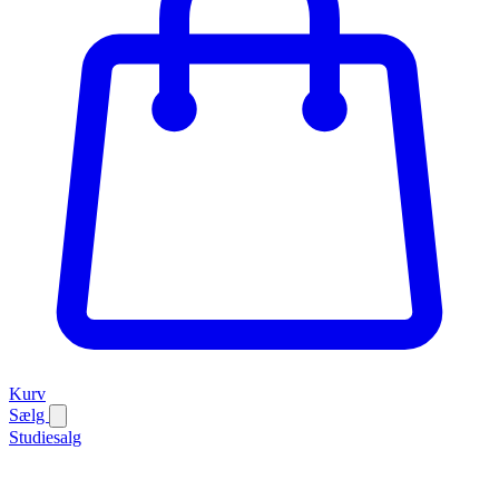
Kurv
Sælg
Studiesalg