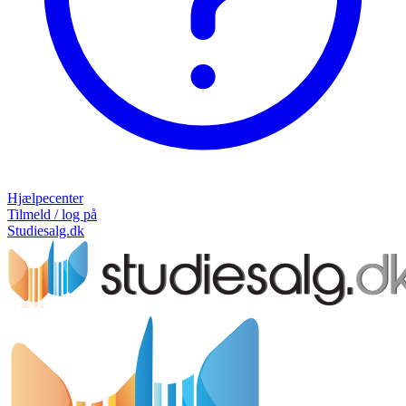
Hjælpecenter
Tilmeld / log på
Studiesalg.dk