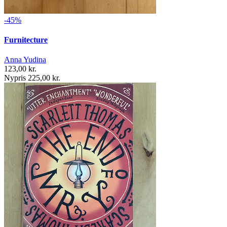
-45%
Furnitecture
Anna Yudina
123,00 kr.
Nypris 225,00 kr.