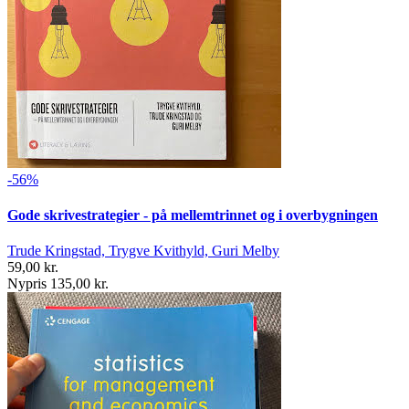
-56%
Gode skrivestrategier - på mellemtrinnet og i overbygningen
Trude Kringstad, Trygve Kvithyld, Guri Melby
59,00 kr.
Nypris 135,00 kr.