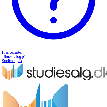
Hjælpecenter
Tilmeld / log på
Studiesalg.dk