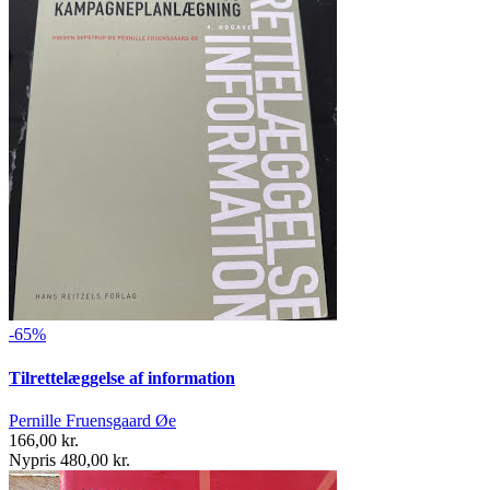
-65%
Tilrettelæggelse af information
Pernille Fruensgaard Øe
166,00 kr.
Nypris 480,00 kr.