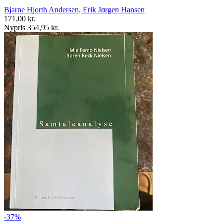
Bjarne Hjorth Andersen, Erik Jørgen Hansen
171,00 kr.
Nypris 354,95 kr.
-37%