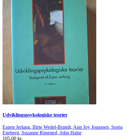
Udviklingspsykologiske teorier
Espen Jerlang, Birte Wedel-Brandt, Ann Joy Jonassen, Sonja
Egeberg, Suzanne Ringsted, John Halse
105,00 kr.