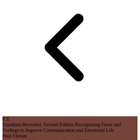
E
E
Emotions Revealed, Second Edition
Recognizing Faces and
Feelings to Improve Communication and Emotional Life
Paul Ekman