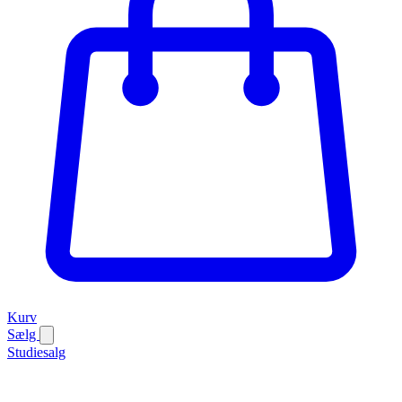
Kurv
Sælg
Studiesalg