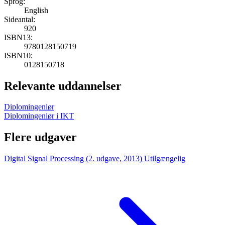
Sprog:
English
Sideantal:
920
ISBN13:
9780128150719
ISBN10:
0128150718
Relevante uddannelser
Diplomingeniør
Diplomingeniør i IKT
Flere udgaver
Digital Signal Processing (2. udgave, 2013)
Utilgængelig