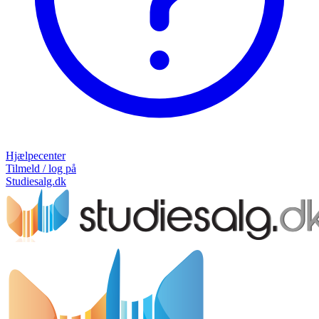
Hjælpecenter
Tilmeld / log på
Studiesalg.dk