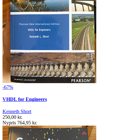
-67%
VHDL for Engineers
Kenneth Short
250,00 kr.
Nypris 764,95 kr.