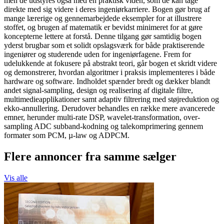
men de udstyres også med en praktisk viden, som de kan tage
direkte med sig videre i deres ingeniørkarriere. Bogen gør brug af
mange lærerige og gennemarbejdede eksempler for at illustrere
stoffet, og brugen af matematik er bevidst minimeret for at gøre
koncepterne lettere at forstå. Denne tilgang gør samtidig bogen
yderst brugbar som et solidt opslagsværk for både praktiserende
ingeniører og studerende uden for ingeniørfagene. Frem for
udelukkende at fokusere på abstrakt teori, går bogen et skridt videre
og demonstrerer, hvordan algoritmer i praksis implementeres i både
hardware og software. Indholdet spænder bredt og dækker blandt
andet signal-sampling, design og realisering af digitale filtre,
multimedieapplikationer samt adaptiv filtrering med støjreduktion og
ekko-annullering. Derudover behandles en række mere avancerede
emner, herunder multi-rate DSP, wavelet-transformation, over-
sampling ADC subband-kodning og talekomprimering gennem
formater som PCM, µ-law og ADPCM.
Flere annoncer fra samme sælger
Vis alle