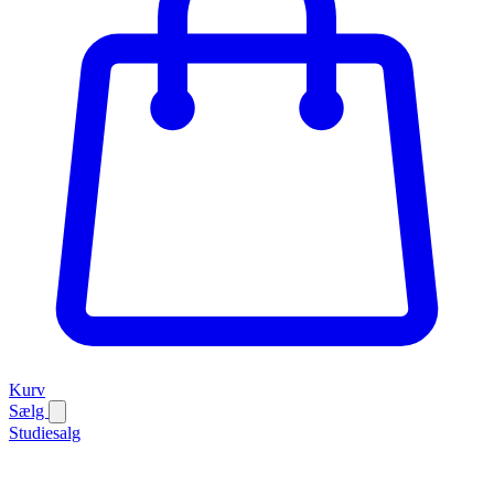
Kurv
Sælg
Studiesalg