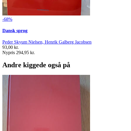
-68%
Dansk sprog
Peder Skyum Nielsen, Henrik Galberg Jacobsen
93,00 kr.
Nypris 294,95 kr.
Andre kiggede også på