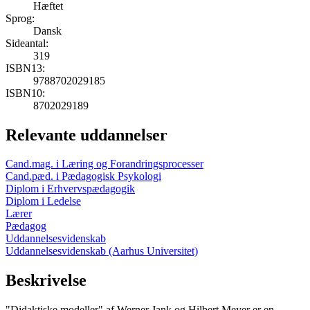
Hæftet
Sprog:
Dansk
Sideantal:
319
ISBN13:
9788702029185
ISBN10:
8702029189
Relevante uddannelser
Cand.mag. i Læring og Forandringsprocesser
Cand.pæd. i Pædagogisk Psykologi
Diplom i Erhvervspædagogik
Diplom i Ledelse
Lærer
Pædagog
Uddannelsesvidenskab
Uddannelsesvidenskab (Aarhus Universitet)
Beskrivelse
"Didaktiske modeller" af Werner Jank og Hilbert Meyer er en