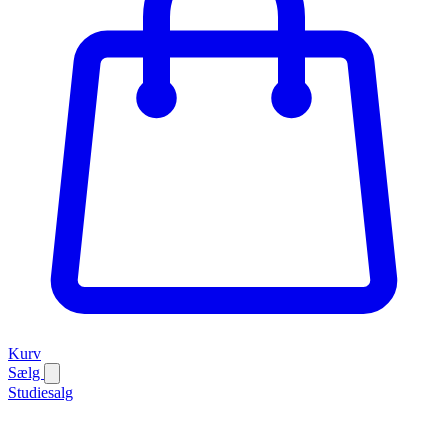
Kurv
Sælg
Studiesalg