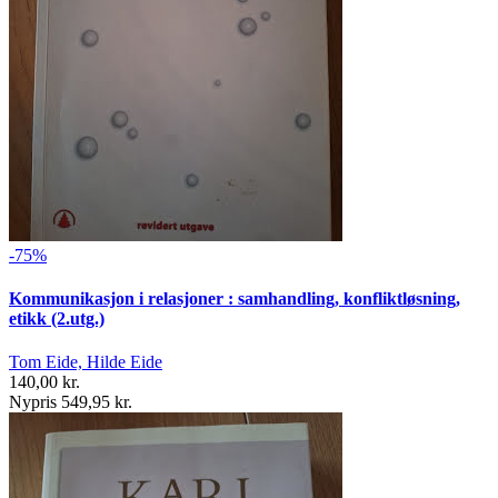
-75%
Kommunikasjon i relasjoner : samhandling, konfliktløsning,
etikk (2.utg.)
Tom Eide, Hilde Eide
140,00 kr.
Nypris 549,95 kr.