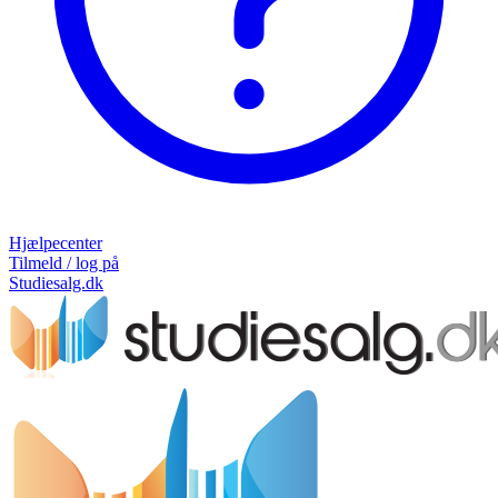
Hjælpecenter
Tilmeld / log på
Studiesalg.dk