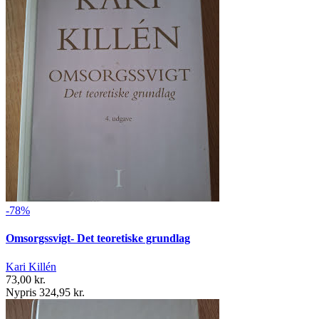
-78%
Omsorgssvigt- Det teoretiske grundlag
Kari Killén
73,00 kr.
Nypris 324,95 kr.