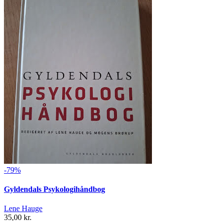
-79%
Gyldendals Psykologihåndbog
Lene Hauge
35,00 kr.