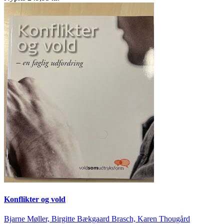
Konflikter og vold
Bjarne Møller, Birgitte Bækgaard Brasch, Karen Thougård