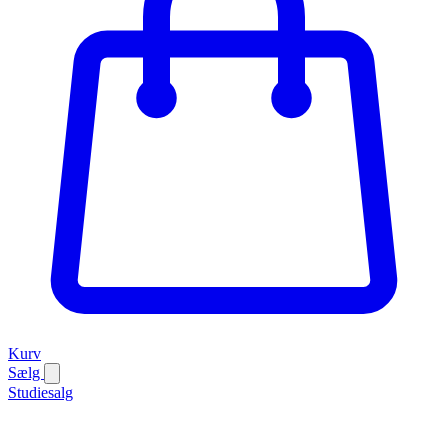
Kurv
Sælg
Studiesalg