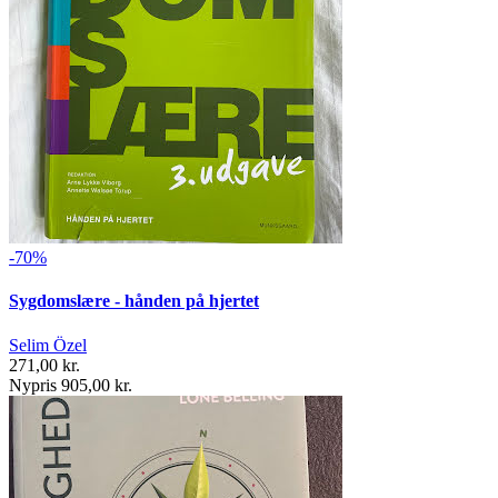
-70%
Sygdomslære - hånden på hjertet
Selim Özel
271,00 kr.
Nypris 905,00 kr.