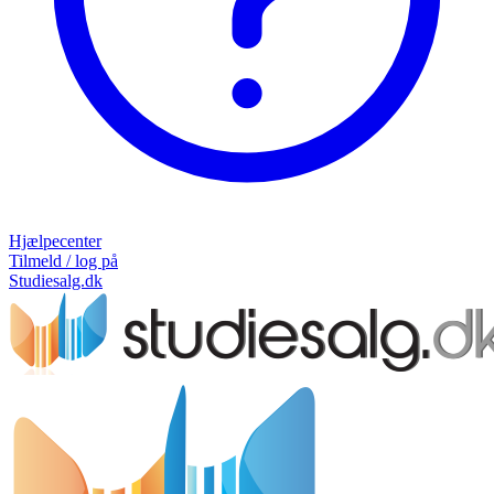
Hjælpecenter
Tilmeld / log på
Studiesalg.dk