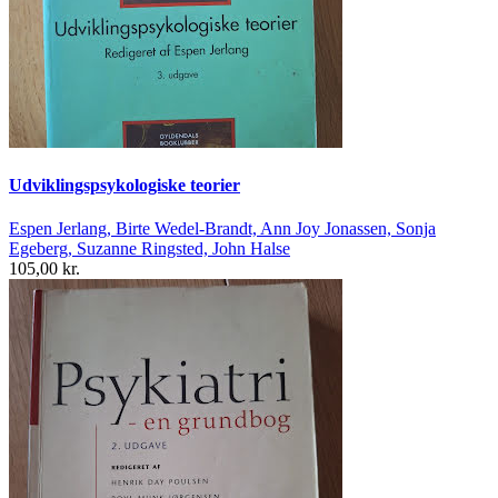
Udviklingspsykologiske teorier
Espen Jerlang, Birte Wedel-Brandt, Ann Joy Jonassen, Sonja
Egeberg, Suzanne Ringsted, John Halse
105,00 kr.