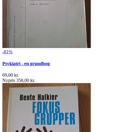
-81%
Psykiatri - en grundbog
69,00 kr.
Nypris 358,00 kr.