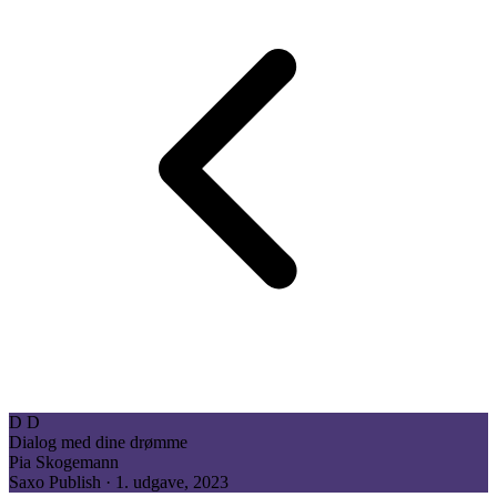
D
D
Dialog med dine drømme
Pia Skogemann
Saxo Publish · 1. udgave, 2023