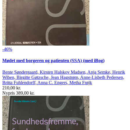
-46%
Mødet med borgeren og patienten (SSA) (med iBog)
Bente Søndergaard, Kirsten Halskov Madsen, Anja Semke, Henrik
Wiben, Birgitte Gøtzsche, Jean Hagstrøm, Anne-Lisbeth Pedersen,
Britta Fuhlendorff, Anna C. Engers, Metha Frøjk
210,00 kr.
Nypris 389,00 kr.