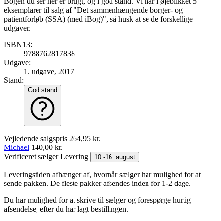
Bogen du ser her er brugt, og i god stand. Vi har i øjeblikket 5
eksemplarer til salg af "Det sammenhængende borger- og
patientforløb (SSA) (med iBog)", så husk at se de forskellige
udgaver.
ISBN13:
9788762817838
Udgave:
1. udgave, 2017
Stand:
God stand
Vejledende salgspris
264,95 kr.
Michael
140,00 kr.
Verificeret sælger
Levering
10.-16. august
Leveringstiden afhænger af, hvornår sælger har mulighed for at
sende pakken. De fleste pakker afsendes inden for 1-2 dage.
Du har mulighed for at skrive til sælger og forespørge hurtig
afsendelse, efter du har lagt bestillingen.