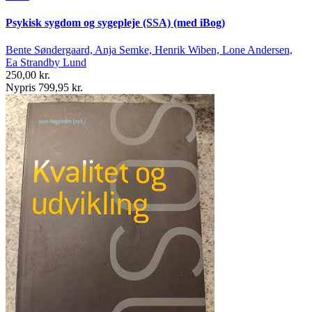
Psykisk sygdom og sygepleje (SSA) (med iBog)
Bente Søndergaard, Anja Semke, Henrik Wiben, Lone Andersen,
Ea Strandby Lund
250,00 kr.
Nypris 799,95 kr.