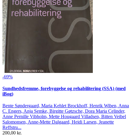
-69%
Sundhedsfremme, forebyggelse og rehabilitering (SSA) (med
iBog)
Bente Søndergaard, Maria Kehlet Brockhoff, Henrik Wiben, Anna
C. Engers, Anja Semke, Birgitte Gøtzsche, Dora Maria Celinder,
Anne Pernille Vibholm, Mette Hougaard Villadsen, Bitten Veibel
Salomonsen, Anne-Mette Dalgaard, Heidi Larsen, Jeanette
Reffstru...
200,00 kr.