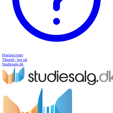
Hjælpecenter
Tilmeld / log på
Studiesalg.dk