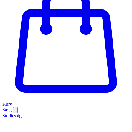
Kurv
Sælg
Studiesalg