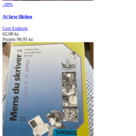
-38%
At læse fiktion
Gert Emborg
62,00 kr.
Nypris 99,95 kr.