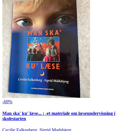
-69%
Man ska' ku' læse... : -et materiale om læseundervisning i
skolestarten
Cecilie Falkenberg, Sigrid Madsbjerg