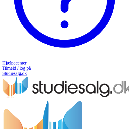
Hjælpecenter
Tilmeld / log på
Studiesalg.dk