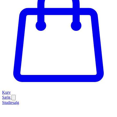
Kurv
Sælg
Studiesalg