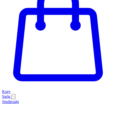
Kurv
Sælg
Studiesalg