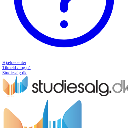
Hjælpecenter
Tilmeld / log på
Studiesalg.dk