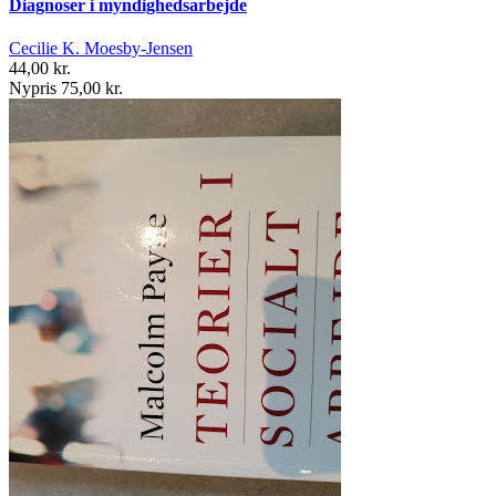
Diagnoser i myndighedsarbejde
Cecilie K. Moesby-Jensen
44,00 kr.
Nypris 75,00 kr.