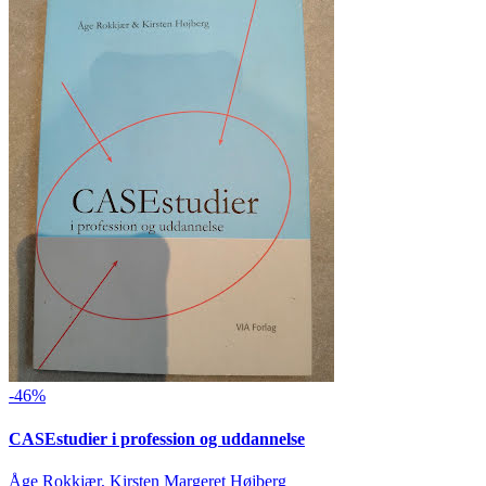
-46%
CASEstudier i profession og uddannelse
Åge Rokkjær, Kirsten Margeret Højberg