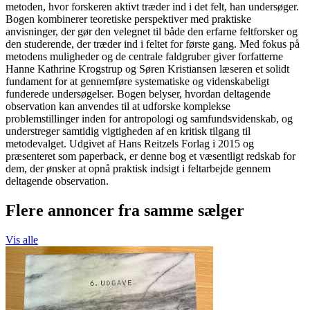
metoden, hvor forskeren aktivt træder ind i det felt, han undersøger.
Bogen kombinerer teoretiske perspektiver med praktiske
anvisninger, der gør den velegnet til både den erfarne feltforsker og
den studerende, der træder ind i feltet for første gang. Med fokus på
metodens muligheder og de centrale faldgruber giver forfatterne
Hanne Kathrine Krogstrup og Søren Kristiansen læseren et solidt
fundament for at gennemføre systematiske og videnskabeligt
funderede undersøgelser. Bogen belyser, hvordan deltagende
observation kan anvendes til at udforske komplekse
problemstillinger inden for antropologi og samfundsvidenskab, og
understreger samtidig vigtigheden af en kritisk tilgang til
metodevalget. Udgivet af Hans Reitzels Forlag i 2015 og
præsenteret som paperback, er denne bog et væsentligt redskab for
dem, der ønsker at opnå praktisk indsigt i feltarbejde gennem
deltagende observation.
Flere annoncer fra samme sælger
Vis alle