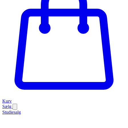
Kurv
Sælg
Studiesalg