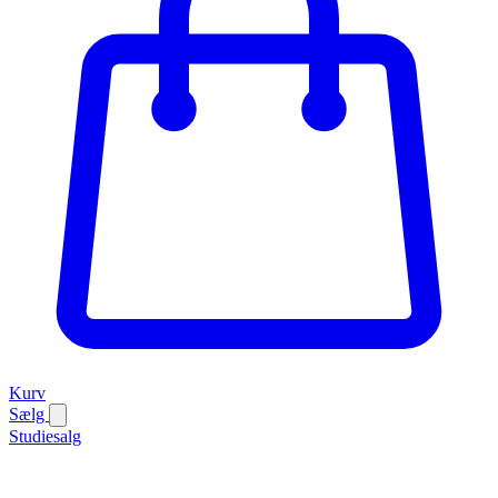
Kurv
Sælg
Studiesalg