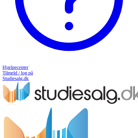
Hjælpecenter
Tilmeld / log på
Studiesalg.dk