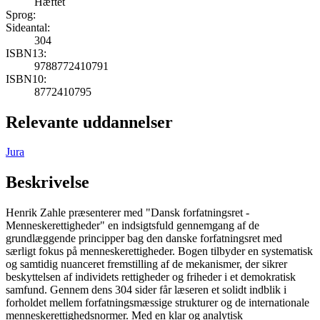
Hæftet
Sprog:
Sideantal:
304
ISBN13:
9788772410791
ISBN10:
8772410795
Relevante uddannelser
Jura
Beskrivelse
Henrik Zahle præsenterer med "Dansk forfatningsret -
Menneskerettigheder" en indsigtsfuld gennemgang af de
grundlæggende principper bag den danske forfatningsret med
særligt fokus på menneskerettigheder. Bogen tilbyder en systematisk
og samtidig nuanceret fremstilling af de mekanismer, der sikrer
beskyttelsen af individets rettigheder og friheder i et demokratisk
samfund. Gennem dens 304 sider får læseren et solidt indblik i
forholdet mellem forfatningsmæssige strukturer og de internationale
menneskerettighedsnormer. Med en klar og analytisk