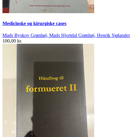
Medicinske og kirurgiske cases
Mads Byskov Grønhøj, Mads Hjortdal Grønhøj, Henrik Sjølander
100,00 kr.