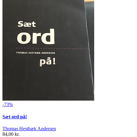
-73%
Sæt ord på!
Thomas Hestbæk Andersen
84,00 kr.