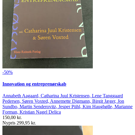
-50%
Innovation og entreprenørskab
Annabeth Aagaard, Catharina Juul Kristensen, Lene Tanggaard
Pedersen, Søren Voxted, Annemette Digmann, Birgit Jæger, Jon
Sundbo, Martin Senderovitz, Jesper Piihl, Kim Haugbølle, Marianne
Forman, Kristian Nagel Delica
150,00 kr.
Nypris 299,95 kr.