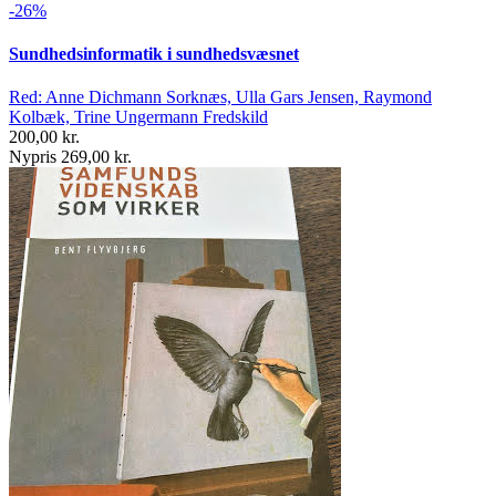
-26%
Sundhedsinformatik i sundhedsvæsnet
Red: Anne Dichmann Sorknæs, Ulla Gars Jensen, Raymond
Kolbæk, Trine Ungermann Fredskild
200,00 kr.
Nypris 269,00 kr.