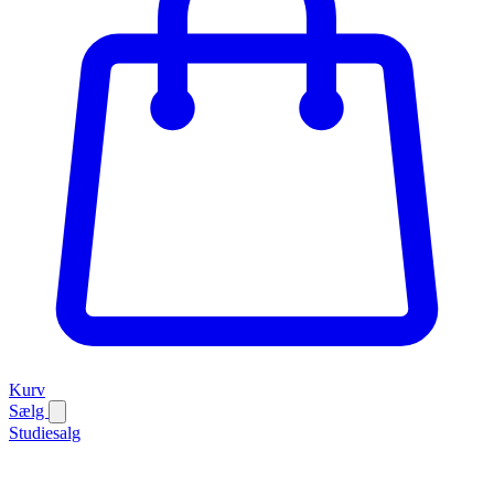
Kurv
Sælg
Studiesalg