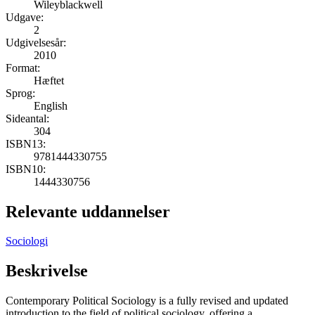
Wileyblackwell
Udgave:
2
Udgivelsesår:
2010
Format:
Hæftet
Sprog:
English
Sideantal:
304
ISBN13:
9781444330755
ISBN10:
1444330756
Relevante uddannelser
Sociologi
Beskrivelse
Contemporary Political Sociology is a fully revised and updated
introduction to the field of political sociology, offering a