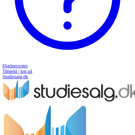
Hjælpecenter
Tilmeld / log på
Studiesalg.dk