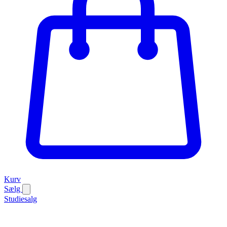
Kurv
Sælg
Studiesalg