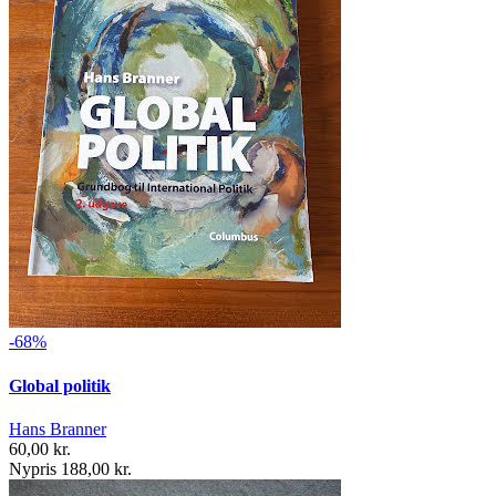
-68%
Global politik
Hans Branner
60,00 kr.
Nypris 188,00 kr.