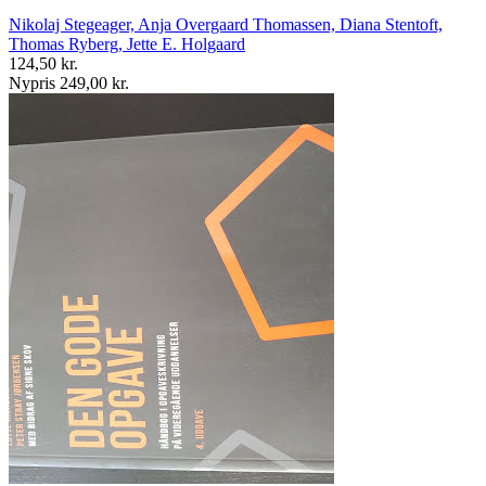
Nikolaj Stegeager, Anja Overgaard Thomassen, Diana Stentoft,
Thomas Ryberg, Jette E. Holgaard
124,50 kr.
Nypris 249,00 kr.