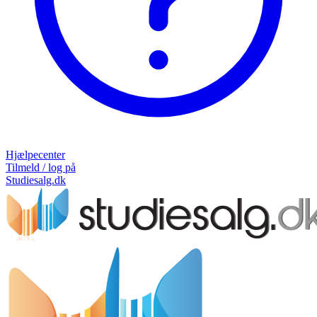
Hjælpecenter
Tilmeld / log på
Studiesalg.dk