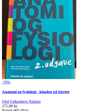
-70%
Anatomi og fysiologi - hånden på hjertet
Oluf Falkenberg Nielsen
271,00 kr.
Nypris 905,00 kr.