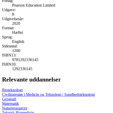
Forlag:
Pearson Education Limited
Udgave:
8
Udgivelsesår:
2020
Format:
Hæftet
Sprog:
English
Sideantal:
1200
ISBN13:
9781292336145
ISBN10:
1292336145
Relevante uddannelser
Bioteknologi
Civilingeniør i Medicin og Teknologi / Sundhedsteknologi
Geografi
Matematik
Naturressourcer
Teknisk Biomedicin