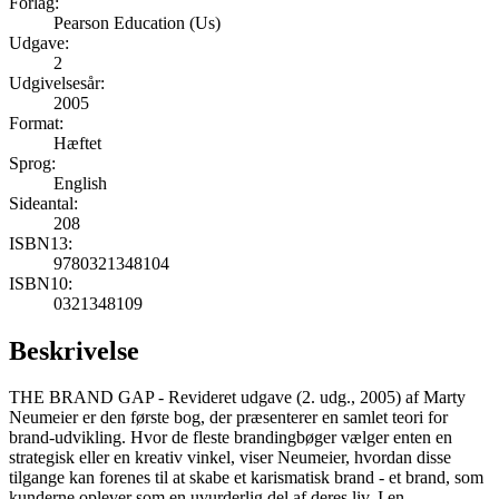
Forlag:
Pearson Education (Us)
Udgave:
2
Udgivelsesår:
2005
Format:
Hæftet
Sprog:
English
Sideantal:
208
ISBN13:
9780321348104
ISBN10:
0321348109
Beskrivelse
THE BRAND GAP - Revideret udgave (2. udg., 2005) af Marty
Neumeier er den første bog, der præsenterer en samlet teori for
brand-udvikling. Hvor de fleste brandingbøger vælger enten en
strategisk eller en kreativ vinkel, viser Neumeier, hvordan disse
tilgange kan forenes til at skabe et karismatisk brand - et brand, som
kunderne oplever som en uvurderlig del af deres liv. I en