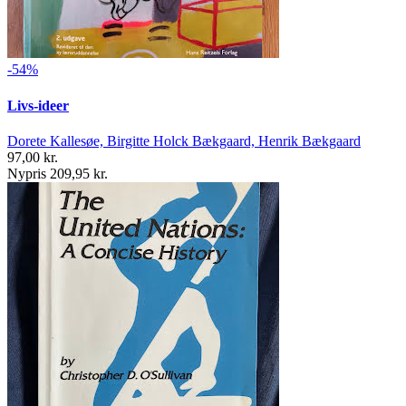
-54%
Livs-ideer
Dorete Kallesøe, Birgitte Holck Bækgaard, Henrik Bækgaard
97,00 kr.
Nypris 209,95 kr.