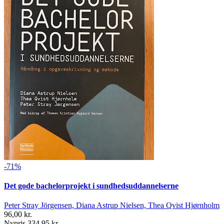
-71%
Det gode bachelorprojekt i sundhedsuddannelserne
Peter Stray Jörgensen, Diana Astrup Nielsen, Thea Qvist Hjørnholm
96,00 kr.
Nypris 334,95 kr.