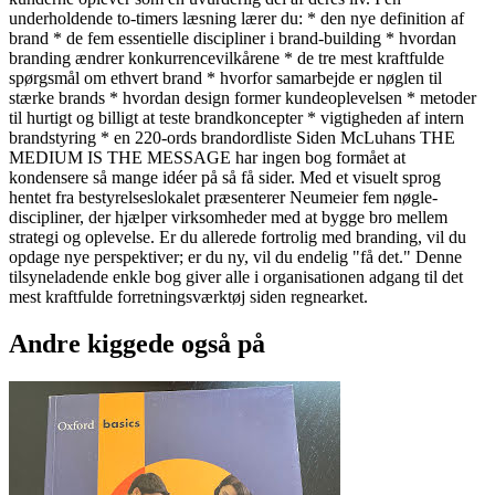
underholdende to-timers læsning lærer du: * den nye definition af
brand * de fem essentielle discipliner i brand-building * hvordan
branding ændrer konkurrencevilkårene * de tre mest kraftfulde
spørgsmål om ethvert brand * hvorfor samarbejde er nøglen til
stærke brands * hvordan design former kundeoplevelsen * metoder
til hurtigt og billigt at teste brandkoncepter * vigtigheden af intern
brandstyring * en 220-ords brandordliste Siden McLuhans THE
MEDIUM IS THE MESSAGE har ingen bog formået at
kondensere så mange idéer på så få sider. Med et visuelt sprog
hentet fra bestyrelseslokalet præsenterer Neumeier fem nøgle-
discipliner, der hjælper virksomheder med at bygge bro mellem
strategi og oplevelse. Er du allerede fortrolig med branding, vil du
opdage nye perspektiver; er du ny, vil du endelig "få det." Denne
tilsyneladende enkle bog giver alle i organisationen adgang til det
mest kraftfulde forretningsværktøj siden regnearket.
Andre kiggede også på