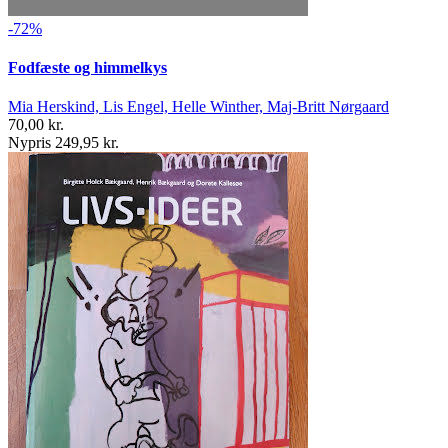
-72%
Fodfæste og himmelkys
Mia Herskind, Lis Engel, Helle Winther, Maj-Britt Nørgaard
70,00 kr.
Nypris 249,95 kr.