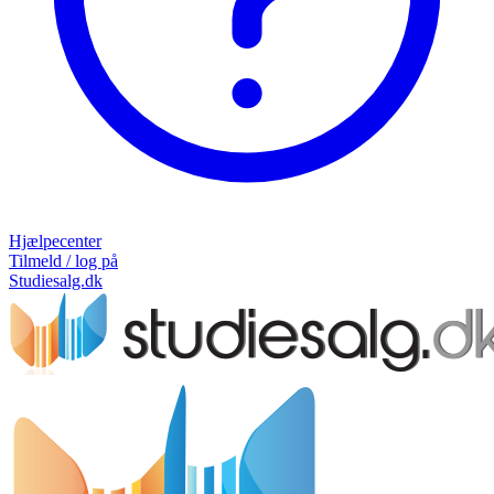
Hjælpecenter
Tilmeld / log på
Studiesalg.dk