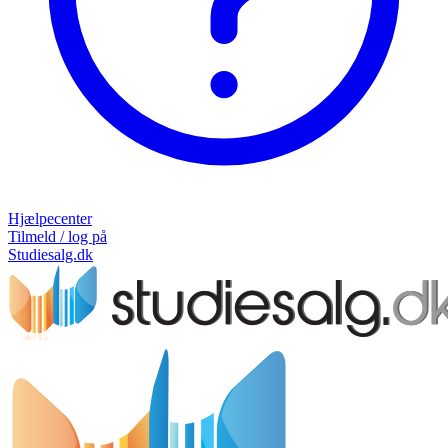
Hjælpecenter
Tilmeld / log på
Studiesalg.dk