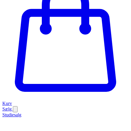
Kurv
Sælg
Studiesalg