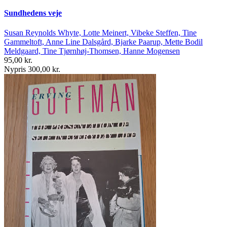
Sundhedens veje
Susan Reynolds Whyte, Lotte Meinert, Vibeke Steffen, Tine
Gammeltoft, Anne Line Dalsgård, Bjarke Paarup, Mette Bodil
Meldgaard, Tine Tjørnhøj-Thomsen, Hanne Mogensen
95,00 kr.
Nypris 300,00 kr.