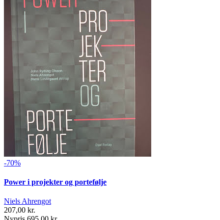
-70%
Power i projekter og portefølje
Niels Ahrengot
207,00 kr.
Nypris 695,00 kr.