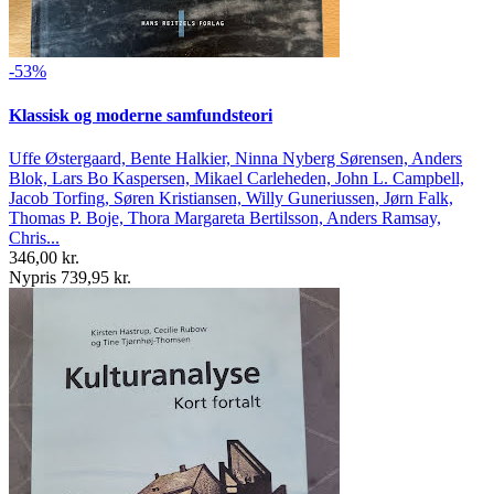
-53%
Klassisk og moderne samfundsteori
Uffe Østergaard, Bente Halkier, Ninna Nyberg Sørensen, Anders
Blok, Lars Bo Kaspersen, Mikael Carleheden, John L. Campbell,
Jacob Torfing, Søren Kristiansen, Willy Guneriussen, Jørn Falk,
Thomas P. Boje, Thora Margareta Bertilsson, Anders Ramsay,
Chris...
346,00 kr.
Nypris 739,95 kr.