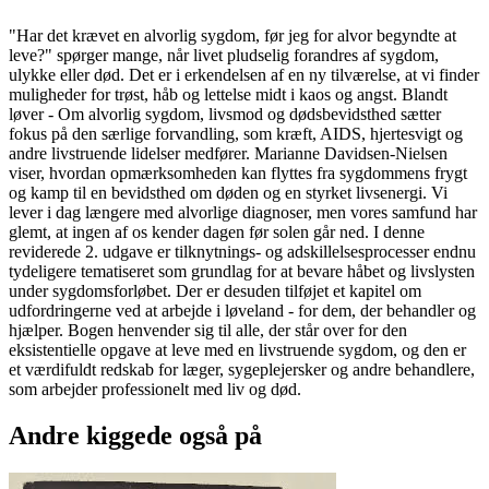
"Har det krævet en alvorlig sygdom, før jeg for alvor begyndte at
leve?" spørger mange, når livet pludselig forandres af sygdom,
ulykke eller død. Det er i erkendelsen af en ny tilværelse, at vi finder
muligheder for trøst, håb og lettelse midt i kaos og angst. Blandt
løver - Om alvorlig sygdom, livsmod og dødsbevidsthed sætter
fokus på den særlige forvandling, som kræft, AIDS, hjertesvigt og
andre livstruende lidelser medfører. Marianne Davidsen-Nielsen
viser, hvordan opmærksomheden kan flyttes fra sygdommens frygt
og kamp til en bevidsthed om døden og en styrket livsenergi. Vi
lever i dag længere med alvorlige diagnoser, men vores samfund har
glemt, at ingen af os kender dagen før solen går ned. I denne
reviderede 2. udgave er tilknytnings- og adskillelsesprocesser endnu
tydeligere tematiseret som grundlag for at bevare håbet og livslysten
under sygdomsforløbet. Der er desuden tilføjet et kapitel om
udfordringerne ved at arbejde i løveland - for dem, der behandler og
hjælper. Bogen henvender sig til alle, der står over for den
eksistentielle opgave at leve med en livstruende sygdom, og den er
et værdifuldt redskab for læger, sygeplejersker og andre behandlere,
som arbejder professionelt med liv og død.
Andre kiggede også på