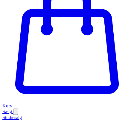
Kurv
Sælg
Studiesalg