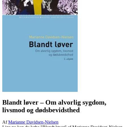
Blandt løver
– Om alvorlig sygdom,
livsmod og dødsbevidsthed
Af
Marianne Davidsen-Nielsen