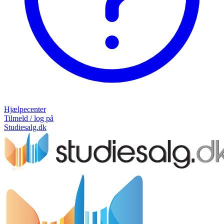
Hjælpecenter
Tilmeld / log på
Studiesalg.dk