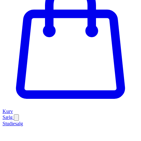
Kurv
Sælg
Studiesalg