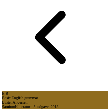
B
B
Basic English grammar
Birger Andersen
Samfundslitteratur · 3. udgave, 2018