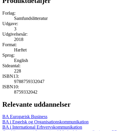
Produktdetaljer
Forlag:
Samfundslitteratur
Udgave:
3
Udgivelsesår:
2018
Format:
Hæftet
Sprog:
English
Sideantal:
228
ISBN13:
9788759332047
ISBN10:
8759332042
Relevante uddannelser
BA Europæisk Business
BA i Engelsk og Organisationskommunikation
BA i International Erhvervskommunikation