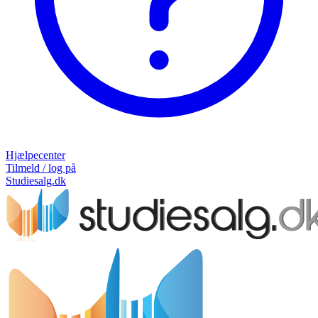
Hjælpecenter
Tilmeld / log på
Studiesalg.dk