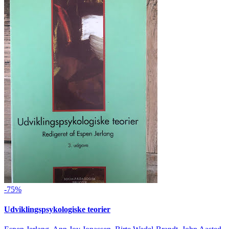
-75%
Udviklingspsykologiske teorier