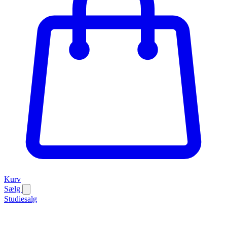
Kurv
Sælg
Studiesalg