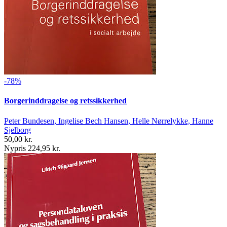
-78%
Borgerinddragelse og retssikkerhed
Peter Bundesen, Ingelise Bech Hansen, Helle Nørrelykke, Hanne
Sjelborg
50,00 kr.
Nypris 224,95 kr.