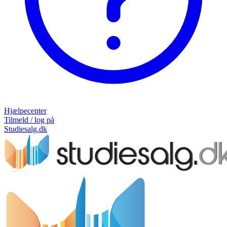
Hjælpecenter
Tilmeld / log på
Studiesalg.dk