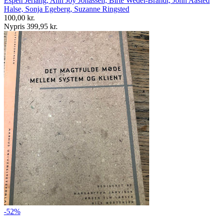
Espen Jerlang, Ann Joy Jonassen, Birte Wedel-Brandt, John Aasted
Halse, Sonja Egeberg, Suzanne Ringsted
100,00 kr.
Nypris 399,95 kr.
-52%