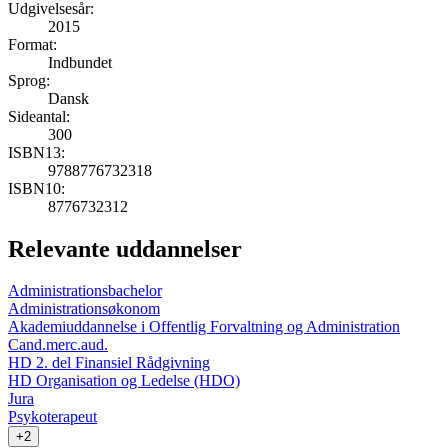
Udgivelsesår:
2015
Format:
Indbundet
Sprog:
Dansk
Sideantal:
300
ISBN13:
9788776732318
ISBN10:
8776732312
Relevante uddannelser
Administrationsbachelor
Administrationsøkonom
Akademiuddannelse i Offentlig Forvaltning og Administration
Cand.merc.aud.
HD 2. del Finansiel Rådgivning
HD Organisation og Ledelse (HDO)
Jura
Psykoterapeut
+2