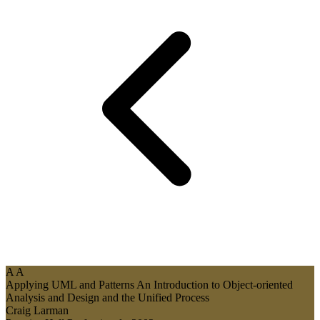
A
A
Applying UML and Patterns
An Introduction to Object-oriented
Analysis and Design and the Unified Process
Craig Larman