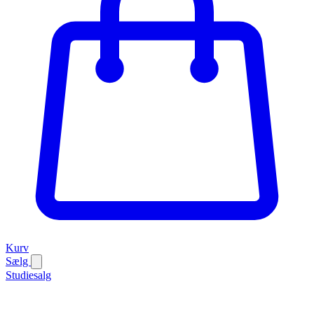
Kurv
Sælg
Studiesalg