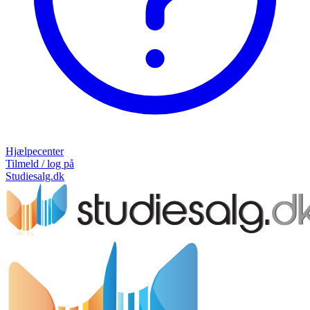
Hjælpecenter
Tilmeld / log på
Studiesalg.dk