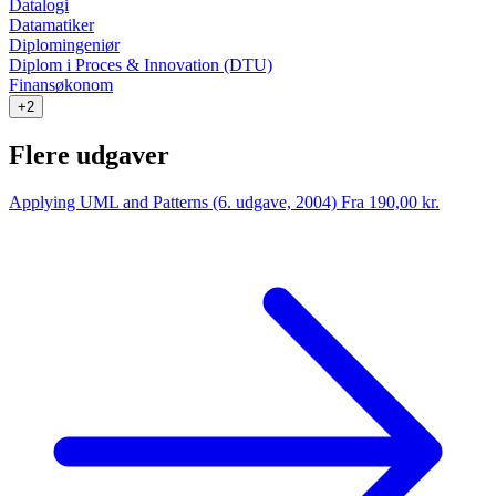
Datalogi
Datamatiker
Diplomingeniør
Diplom i Proces & Innovation (DTU)
Finansøkonom
+2
Flere udgaver
Applying UML and Patterns (6. udgave, 2004)
Fra 190,00 kr.