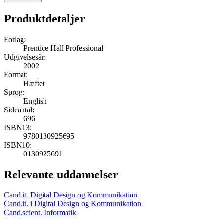
Produktdetaljer
Forlag:
Prentice Hall Professional
Udgivelsesår:
2002
Format:
Hæftet
Sprog:
English
Sideantal:
696
ISBN13:
9780130925695
ISBN10:
0130925691
Relevante uddannelser
Cand.it. Digital Design og Kommunikation
Cand.it. i Digital Design og Kommunikation
Cand.scient. Informatik