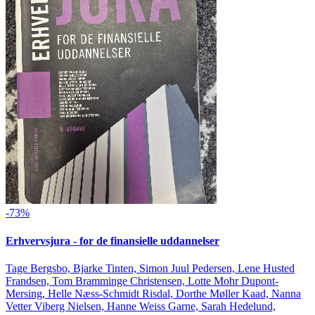
-73%
Erhvervsjura - for de finansielle uddannelser
Tage Bergsbo, Bjarke Tinten, Simon Juul Pedersen, Lene Husted
Frandsen, Tom Bramminge Christensen, Lotte Mohr Dupont-
Mersing, Helle Næss-Schmidt Risdal, Dorthe Møller Kaad, Nanna
Vetter Viberg Nielsen, Hanne Weiss Garne, Sarah Hedelund,