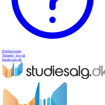
Hjælpecenter
Tilmeld / log på
Studiesalg.dk