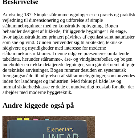
Beskrivelse
Anvisning 187: Simple stålrammebygninger er en præcis og praktisk
vejledning til dimensionering og udførelse af simple
stålrammebygninger med en konstruktiv opbygning. Bogen
behandler designet af lukkede, fritliggende bygninger i én etage,
hvor tagkonstruktionen primært påvirkes af egenlast samt naturlaster
som sne og vind. Guiden henvender sig til arkitekter, tekniske
rådgivere og myndigheder med interesse for moderne
stålrammekonstruktioner. I denne udgave præsenteres omfattende
tabeldata, herunder stålramme-, åse- og vindgittertabeller, og bogen
indeholder en række detaljerede tegninger, som gør det nemt at følge
de tekniske anvisninger. Bogen rummer desuden en systematisk
fremgangsmåde til udførelsen af stålrammebygninger, som anvendes
inden for landbruget og industrien. Med fokus på både lav og
normal sikkerhedsklasse er dette et uundværligt redskab for alle, der
arbejder med moderne byggeteknik.
Andre kiggede også på