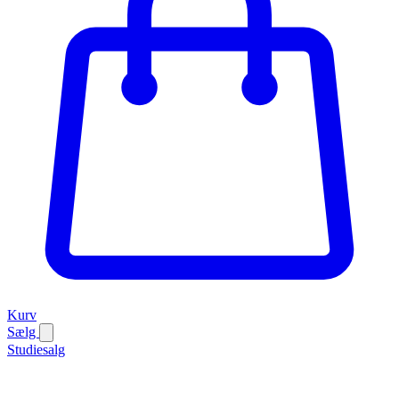
Kurv
Sælg
Studiesalg