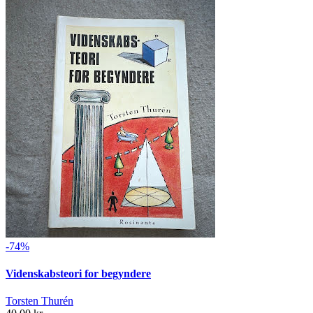
-74%
Videnskabsteori for begyndere
Torsten Thurén