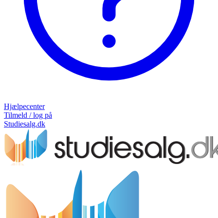
Hjælpecenter
Tilmeld / log på
Studiesalg.dk