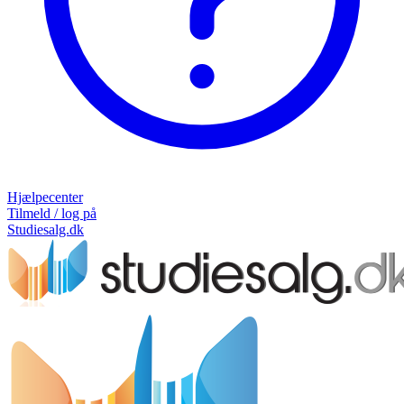
Hjælpecenter
Tilmeld / log på
Studiesalg.dk