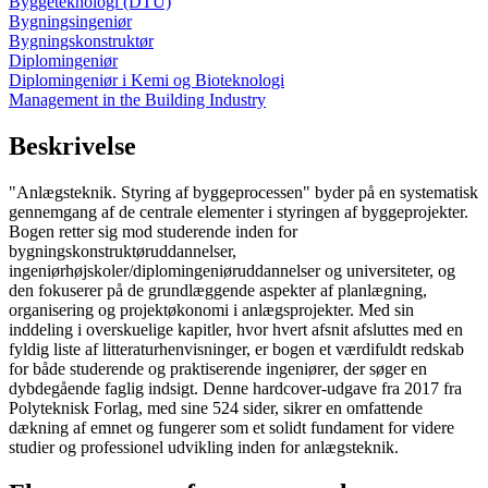
Byggeteknologi (DTU)
Bygningsingeniør
Bygningskonstruktør
Diplomingeniør
Diplomingeniør i Kemi og Bioteknologi
Management in the Building Industry
Beskrivelse
"Anlægsteknik. Styring af byggeprocessen" byder på en systematisk
gennemgang af de centrale elementer i styringen af byggeprojekter.
Bogen retter sig mod studerende inden for
bygningskonstruktøruddannelser,
ingeniørhøjskoler/diplomingeniøruddannelser og universiteter, og
den fokuserer på de grundlæggende aspekter af planlægning,
organisering og projektøkonomi i anlægsprojekter. Med sin
inddeling i overskuelige kapitler, hvor hvert afsnit afsluttes med en
fyldig liste af litteraturhenvisninger, er bogen et værdifuldt redskab
for både studerende og praktiserende ingeniører, der søger en
dybdegående faglig indsigt. Denne hardcover-udgave fra 2017 fra
Polyteknisk Forlag, med sine 524 sider, sikrer en omfattende
dækning af emnet og fungerer som et solidt fundament for videre
studier og professionel udvikling inden for anlægsteknik.