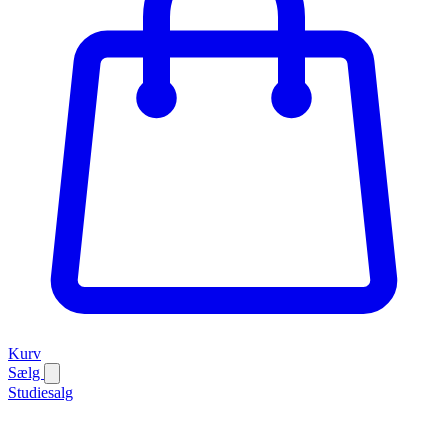
Kurv
Sælg
Studiesalg