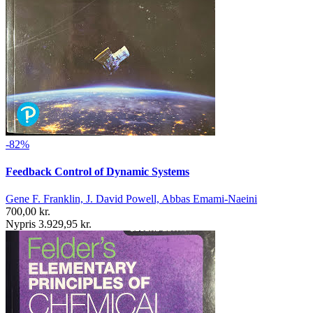
-82%
Feedback Control of Dynamic Systems
Gene F. Franklin, J. David Powell, Abbas Emami-Naeini
700,00 kr.
Nypris 3.929,95 kr.