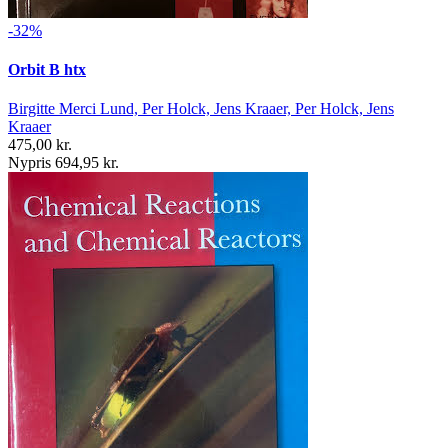
-32%
Orbit B htx
Birgitte Merci Lund, Per Holck, Jens Kraaer, Per Holck, Jens
Kraaer
475,00 kr.
Nypris 694,95 kr.