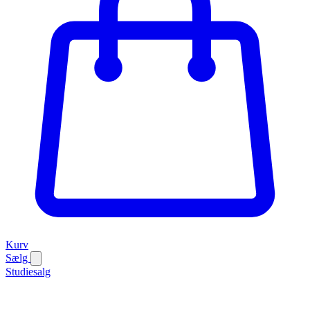
Kurv
Sælg
Studiesalg