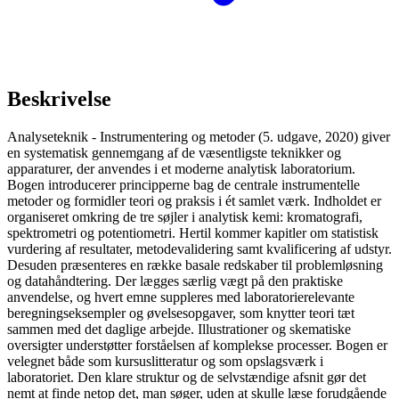
Beskrivelse
Analyseteknik - Instrumentering og metoder (5. udgave, 2020) giver
en systematisk gennemgang af de væsentligste teknikker og
apparaturer, der anvendes i et moderne analytisk laboratorium.
Bogen introducerer principperne bag de centrale instrumentelle
metoder og formidler teori og praksis i ét samlet værk. Indholdet er
organiseret omkring de tre søjler i analytisk kemi: kromatografi,
spektrometri og potentiometri. Hertil kommer kapitler om statistisk
vurdering af resultater, metodevalidering samt kvalificering af udstyr.
Desuden præsenteres en række basale redskaber til problemløsning
og datahåndtering. Der lægges særlig vægt på den praktiske
anvendelse, og hvert emne suppleres med laboratorierelevante
beregningseksempler og øvelsesopgaver, som knytter teori tæt
sammen med det daglige arbejde. Illustrationer og skematiske
oversigter understøtter forståelsen af komplekse processer. Bogen er
velegnet både som kursuslitteratur og som opslagsværk i
laboratoriet. Den klare struktur og de selvstændige afsnit gør det
nemt at finde netop det, man søger, uden at skulle læse forudgående