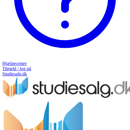
Hjælpecenter
Tilmeld / log på
Studiesalg.dk