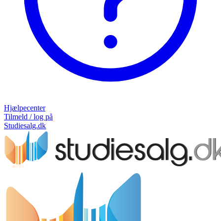
Hjælpecenter
Tilmeld / log på
Studiesalg.dk