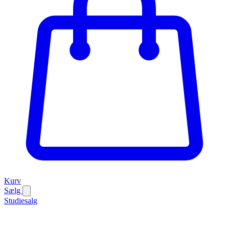
Kurv
Sælg
Studiesalg