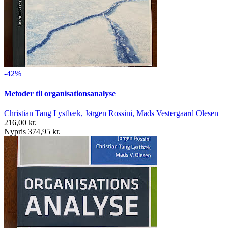
-42%
Metoder til organisationsanalyse
Christian Tang Lystbæk, Jørgen Rossini, Mads Vestergaard Olesen
216,00 kr.
Nypris 374,95 kr.