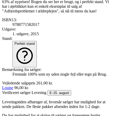
63% af nyprisen! Bogen du ser her er brugt, og i perfekt stand. Vi
har i øjeblikket kun et enkelt eksemplar til salg af
"Adfærdsproblemer i ældreplejen", så slå til mens du kan!
ISBN13:
9788771582017
Udgave:
1. udgave, 2015
Stand:
Perfekt stand
Bemærkning fra sælger:
Fremstår 100% som ny uden nogle fejl eller tegn på Brug.
Vejledende salgspris
261,00 kr.
Louise
96,00 kr.
Verificeret sælger
Levering
9.-15. august
Leveringstiden afhænger af, hvornår sælger har mulighed for at
sende pakken. De fleste pakker afsendes inden for 1-2 dage.
Du har mulighed for at skrive til sælger og forespørge hurtig