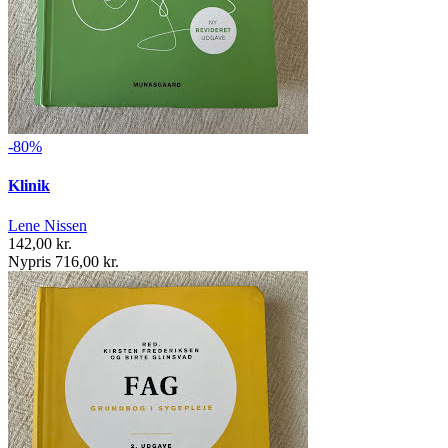
-80%
Klinik
Lene Nissen
142,00 kr.
Nypris 716,00 kr.