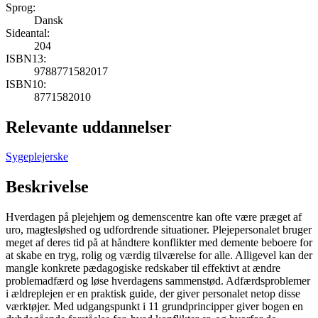
Sprog:
Dansk
Sideantal:
204
ISBN13:
9788771582017
ISBN10:
8771582010
Relevante uddannelser
Sygeplejerske
Beskrivelse
Hverdagen på plejehjem og demenscentre kan ofte være præget af
uro, magtesløshed og udfordrende situationer. Plejepersonalet bruger
meget af deres tid på at håndtere konflikter med demente beboere for
at skabe en tryg, rolig og værdig tilværelse for alle. Alligevel kan der
mangle konkrete pædagogiske redskaber til effektivt at ændre
problemadfærd og løse hverdagens sammenstød. Adfærdsproblemer
i ældreplejen er en praktisk guide, der giver personalet netop disse
værktøjer. Med udgangspunkt i 11 grundprincipper giver bogen en