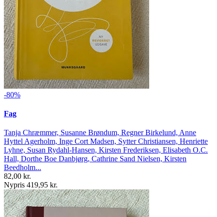
-80%
Fag
Tanja Chræmmer, Susanne Brøndum, Regner Birkelund, Anne
Hyttel Agerholm, Inge Cort Madsen, Sytter Christiansen, Henriette
Lyhne, Susan Rydahl-Hansen, Kirsten Frederiksen, Elisabeth O.C.
Hall, Dorthe Boe Danbjørg, Cathrine Sand Nielsen, Kirsten
Beedholm...
82,00 kr.
Nypris 419,95 kr.