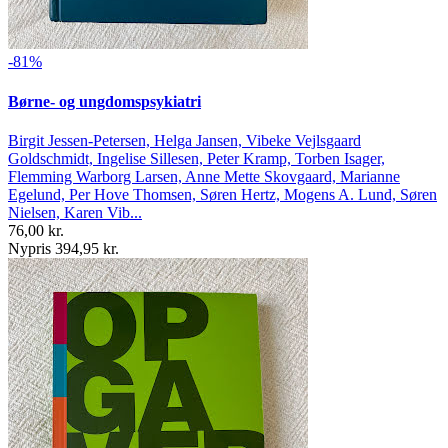
-81%
Børne- og ungdomspsykiatri
Birgit Jessen-Petersen, Helga Jansen, Vibeke Vejlsgaard
Goldschmidt, Ingelise Sillesen, Peter Kramp, Torben Isager,
Flemming Warborg Larsen, Anne Mette Skovgaard, Marianne
Egelund, Per Hove Thomsen, Søren Hertz, Mogens A. Lund, Søren
Nielsen, Karen Vib...
76,00 kr.
Nypris 394,95 kr.