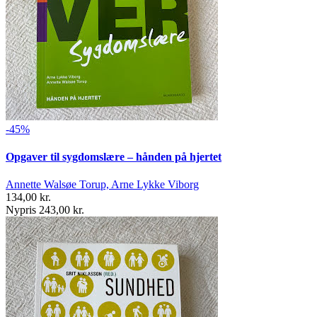
-45%
Opgaver til sygdomslære – hånden på hjertet
Annette Walsøe Torup, Arne Lykke Viborg
134,00 kr.
Nypris 243,00 kr.