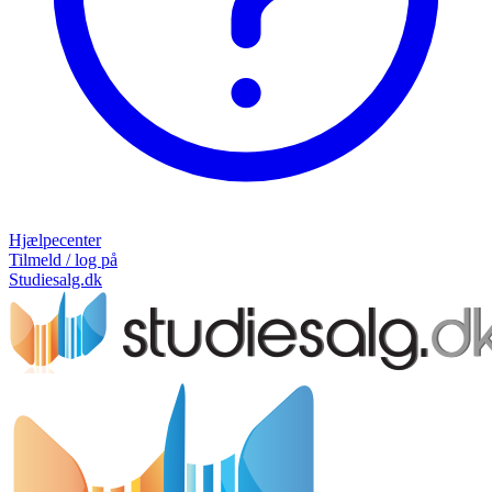
Hjælpecenter
Tilmeld / log på
Studiesalg.dk