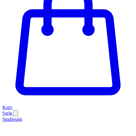
Kurv
Sælg
Studiesalg